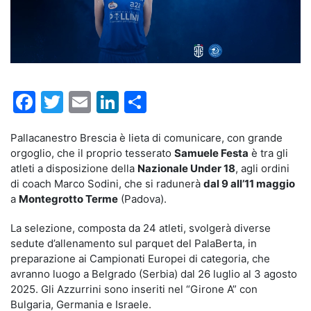
Facebook
Twitter
Email
LinkedIn
Condividi
Pallacanestro Brescia è lieta di comunicare, con grande
orgoglio, che il proprio tesserato
Samuele Festa
è tra gli
atleti a disposizione della
Nazionale Under 18
, agli ordini
di coach Marco Sodini, che si radunerà
dal 9 all’11 maggio
a
Montegrotto Terme
(Padova).
La selezione, composta da 24 atleti, svolgerà diverse
sedute d’allenamento sul parquet del PalaBerta, in
preparazione ai Campionati Europei di categoria, che
avranno luogo a Belgrado (Serbia) dal 26 luglio al 3 agosto
2025. Gli Azzurrini sono inseriti nel “Girone A” con
Bulgaria, Germania e Israele.