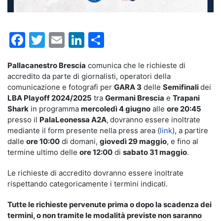
Facebook
Twitter
Email
LinkedIn
Condividi
Pallacanestro Brescia
comunica che le richieste di
accredito da parte di giornalisti, operatori della
comunicazione e fotografi per
GARA 3
delle
Semifinali
dei
LBA Playoff 2024/2025
tra
Germani Brescia
e
Trapani
Shark
in programma
mercoledì 4 giugno
alle
ore 20:45
presso il
PalaLeonessa A2A
,
dovranno essere inoltrate
mediante il form presente nella press area (
link
), a partire
dalle
ore 10:00
di domani,
giovedì 29 maggio
, e fino al
termine ultimo delle
ore 12:00
di
sabato 31 maggio
.
Le richieste di accredito dovranno essere inoltrate
rispettando categoricamente i termini indicati.
Tutte le richieste pervenute prima o dopo la scadenza dei
termini, o non tramite le modalità previste non saranno