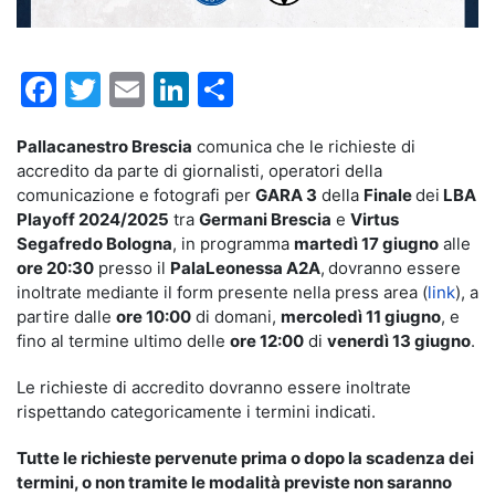
Facebook
Twitter
Email
LinkedIn
Condividi
Pallacanestro Brescia
comunica che le richieste di
accredito da parte di giornalisti, operatori della
comunicazione e fotografi per
GARA 3
della
Finale
dei
LBA
Playoff 2024/2025
tra
Germani Brescia
e
Virtus
Segafredo Bologna
, in programma
martedì 17 giugno
alle
ore 20:30
presso il
PalaLeonessa A2A
,
dovranno essere
inoltrate mediante il form presente nella press area (
link
), a
partire dalle
ore 10:00
di domani,
mercoledì 11 giugno
, e
fino al termine ultimo delle
ore 12:00
di
venerdì 13 giugno
.
Le richieste di accredito dovranno essere inoltrate
rispettando categoricamente i termini indicati.
Tutte le richieste pervenute prima o dopo la scadenza dei
termini, o non tramite le modalità previste non saranno