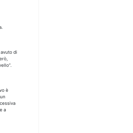
a.
 avuto di
erò,
vello”.
vo è
 un
ccessiva
e a