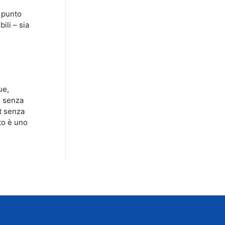
l punto
ili – sia
ue,
i senza
rt senza
to è uno