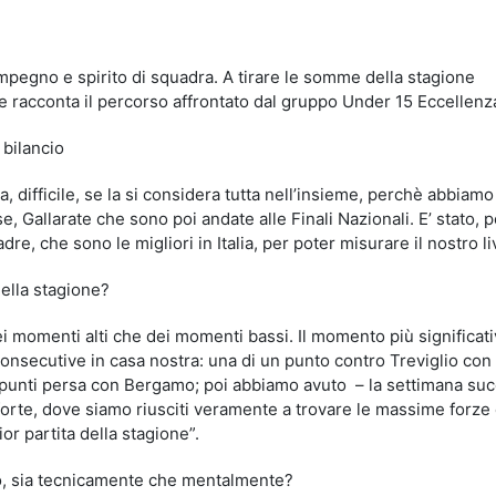
idi
mpegno e spirito di squadra. A tirare le somme della stagione
he racconta il percorso affrontato dal gruppo Under 15 Eccellenz
 bilancio
, difficile, se la si considera tutta nell’insieme, perchè abbiamo
 Gallarate che sono poi andate alle Finali Nazionali. E’ stato, p
e, che sono le migliori in Italia, per poter misurare il nostro li
della stagione?
i momenti alti che dei momenti bassi. Il momento più significati
nsecutive in casa nostra: una di un punto contro Treviglio con
tre punti persa con Bergamo; poi abbiamo avuto – la settimana su
forte, dove siamo riusciti veramente a trovare le massime forze 
or partita della stagione”.
no, sia tecnicamente che mentalmente?