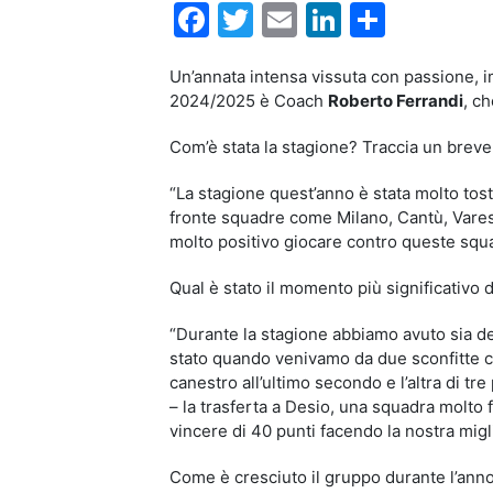
Facebook
Twitter
Email
LinkedIn
Condiv
Un’annata intensa vissuta con passione, i
2024/2025 è Coach
Roberto Ferrandi
, c
Com’è stata la stagione? Traccia un breve
“La stagione quest’anno è stata molto tosta
fronte squadre come Milano, Cantù, Varese,
molto positivo giocare contro queste squadr
Qual è stato il momento più significativo 
“Durante la stagione abbiamo avuto sia de
stato quando venivamo da due sconfitte co
canestro all’ultimo secondo e l’altra di 
– la trasferta a Desio, una squadra molto 
vincere di 40 punti facendo la nostra migli
Come è cresciuto il gruppo durante l’an