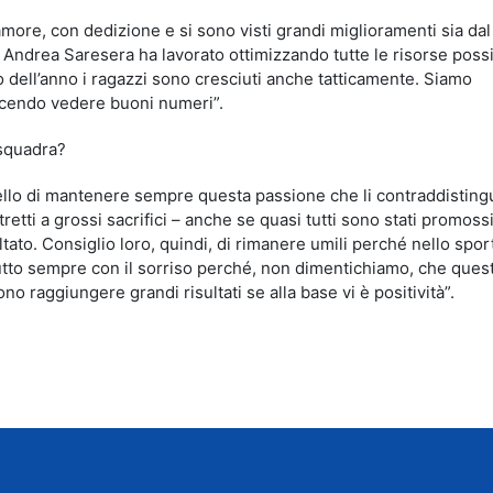
amore, con dedizione e si sono visti grandi miglioramenti sia da
e Andrea Saresera ha lavorato ottimizzando tutte le risorse possib
rso dell’anno i ragazzi sono cresciuti anche tatticamente. Siamo
facendo vedere buoni numeri”.
 squadra?
ello di mantenere sempre questa passione che li contraddisting
retti a grossi sacrifici – anche se quasi tutti sono stati promoss
tato. Consiglio loro, quindi, di rimanere umili perché nello spo
tutto sempre con il sorriso perché, non dimentichiamo, che ques
o raggiungere grandi risultati se alla base vi è positività”.