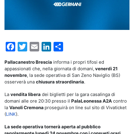
Facebook
Twitter
Email
LinkedIn
Condividi
Pallacanestro Brescia
informa i propri tifosi ed
appassionati che, nella giornata di domani,
venerdì 21
novembre
, la sede operativa di San Zeno Naviglio (BS)
osserverà una
chiusura straordinaria
.
La
vendita libera
dei biglietti per la gara casalinga di
domani alle ore 20:30 presso il
PalaLeonessa A2A
contro
la
Vanoli Cremona
proseguirà on line sul sito di Vivaticket
(
LINK
).
La sede operativa tornerà aperta al pubblico
regolarmente lunedì 24 novembre con i consueti orari
.