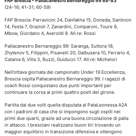
FAP Brescia – Pallacanestro Bernareggio 99 88-83
(24-16; 41-31; 60-59)
FAP Brescia: Parravicini 24, Danfakha 15, Doneda, Santinon
14, Festa 7, Grazioli 7, Zanardini, Comparoni, Toure 9,
Mbow, Giordano 4, Averoldi 8. All.re: Rossi
Pallacanestro Bernareggio 99: Saranga, Suttora 18,
Zhytenov 5, Filippini, Pisanelli 20, Galbusera 10, Ferrario 4,
Catania 6, Villa 3, Buzzi, Guiducci 17. All.re: Michelori
Nell’ottava giornata del campionato Under 19 Eccellenza,
Brescia ospita Pallacanestro Bernareggio 99. I ragazzi di
coach Rossi conquistano due punti importanti per
continuare la corsa ai primi quattro posti del girone.
Partita dai due volti quella disputata al PalaLeonessa A2A
con i padroni di casa che si impongono sugli ospiti nei
primi due quarti, grazie ad una buona circolazione di palla
in attacco. I bresciani realizzano buoni tiri trovando un
maggior equilibrio in transizione difensiva e ottengono