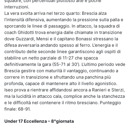
squadre, con percentuali piuttosto alte e poche
interruzioni.
La vera svolta arriva nel terzo quarto: Brescia alza
l’intensità difensiva, aumentando la pressione sulla palla e
sporcando le linee di passaggio. In attacco, la squadra di
coach Ghidotti trova energia dalle chiamate in transizione
dove Guzzardi, Mensi e il capitano Bonassi stressano la
difesa avversaria andando spesso al ferro. L’energia e il
contributo delle seconde linee garantiscono agli ospiti di
stabilire un netto parziale di 11-27 che spacca
definitivamente la gara (55-71 al 30’). L’ultimo periodo vede
Brescia gestire con maturità il vantaggio, continuando a
correre in transizione e sfruttando una panchina più
profonda, capace di mantenere alto il livello agonistico.
Iseo prova a rientrare affidandosi ancora a Ranieri e Sterzi,
ma la lucidità in attacco cala, complice anche la stanchezza
e le difficoltà nel contenere il ritmo bresciano. Punteggio
finale: 68-91.
Under 17 Eccellenza – 8°giornata