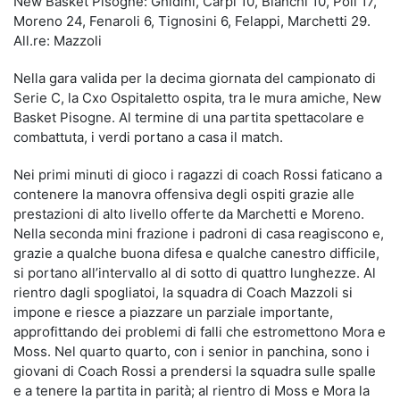
New Basket Pisogne: Ghidini, Carpi 10, Bianchi 10, Poli 17,
Moreno 24, Fenaroli 6, Tignosini 6, Felappi, Marchetti 29.
All.re: Mazzoli
Nella gara valida per la decima giornata del campionato di
Serie C, la Cxo Ospitaletto ospita, tra le mura amiche, New
Basket Pisogne. Al termine di una partita spettacolare e
combattuta, i verdi portano a casa il match.
Nei primi minuti di gioco i ragazzi di coach Rossi faticano a
contenere la manovra offensiva degli ospiti grazie alle
prestazioni di alto livello offerte da Marchetti e Moreno.
Nella seconda mini frazione i padroni di casa reagiscono e,
grazie a qualche buona difesa e qualche canestro difficile,
si portano all’intervallo al di sotto di quattro lunghezze. Al
rientro dagli spogliatoi, la squadra di Coach Mazzoli si
impone e riesce a piazzare un parziale importante,
approfittando dei problemi di falli che estromettono Mora e
Moss. Nel quarto quarto, con i senior in panchina, sono i
giovani di Coach Rossi a prendersi la squadra sulle spalle
e a tenere la partita in parità; al rientro di Moss e Mora la