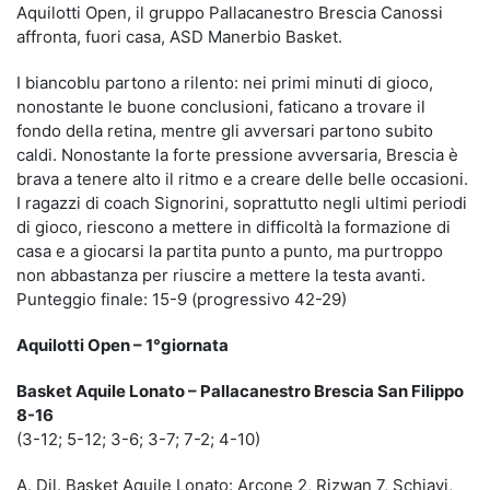
Aquilotti Open, il gruppo Pallacanestro Brescia Canossi
affronta, fuori casa, ASD Manerbio Basket.
I biancoblu partono a rilento: nei primi minuti di gioco,
nonostante le buone conclusioni, faticano a trovare il
fondo della retina, mentre gli avversari partono subito
caldi. Nonostante la forte pressione avversaria, Brescia è
brava a tenere alto il ritmo e a creare delle belle occasioni.
I ragazzi di coach Signorini, soprattutto negli ultimi periodi
di gioco, riescono a mettere in difficoltà la formazione di
casa e a giocarsi la partita punto a punto, ma purtroppo
non abbastanza per riuscire a mettere la testa avanti.
Punteggio finale: 15-9 (progressivo 42-29)
Aquilotti Open – 1°giornata
Basket Aquile Lonato – Pallacanestro Brescia San Filippo
8-16
(3-12; 5-12; 3-6; 3-7; 7-2; 4-10)
A. Dil. Basket Aquile Lonato: Arcone 2, Rizwan 7, Schiavi,