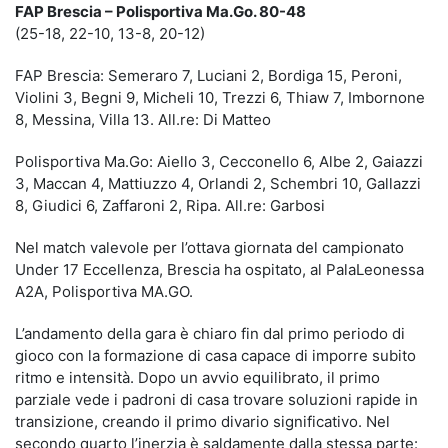
FAP Brescia – Polisportiva Ma.Go. 80-48
(25-18, 22-10, 13-8, 20-12)
FAP Brescia: Semeraro 7, Luciani 2, Bordiga 15, Peroni,
Violini 3, Begni 9, Micheli 10, Trezzi 6, Thiaw 7, Imbornone
8, Messina, Villa 13. All.re: Di Matteo
Polisportiva Ma.Go: Aiello 3, Cecconello 6, Albe 2, Gaiazzi
3, Maccan 4, Mattiuzzo 4, Orlandi 2, Schembri 10, Gallazzi
8, Giudici 6, Zaffaroni 2, Ripa. All.re: Garbosi
Nel match valevole per l’ottava giornata del campionato
Under 17 Eccellenza, Brescia ha ospitato, al PalaLeonessa
A2A, Polisportiva MA.GO.
L’andamento della gara è chiaro fin dal primo periodo di
gioco con la formazione di casa capace di imporre subito
ritmo e intensità. Dopo un avvio equilibrato, il primo
parziale vede i padroni di casa trovare soluzioni rapide in
transizione, creando il primo divario significativo. Nel
secondo quarto l’inerzia è saldamente dalla stessa parte: