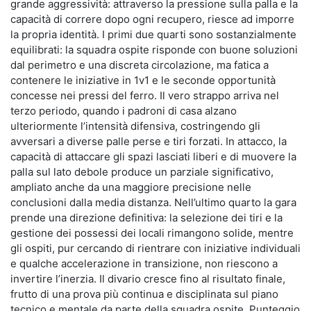
grande aggressività: attraverso la pressione sulla palla e la
capacità di correre dopo ogni recupero, riesce ad imporre
la propria identità. I primi due quarti sono sostanzialmente
equilibrati: la squadra ospite risponde con buone soluzioni
dal perimetro e una discreta circolazione, ma fatica a
contenere le iniziative in 1v1 e le seconde opportunità
concesse nei pressi del ferro. Il vero strappo arriva nel
terzo periodo, quando i padroni di casa alzano
ulteriormente l’intensità difensiva, costringendo gli
avversari a diverse palle perse e tiri forzati. In attacco, la
capacità di attaccare gli spazi lasciati liberi e di muovere la
palla sul lato debole produce un parziale significativo,
ampliato anche da una maggiore precisione nelle
conclusioni dalla media distanza. Nell’ultimo quarto la gara
prende una direzione definitiva: la selezione dei tiri e la
gestione dei possessi dei locali rimangono solide, mentre
gli ospiti, pur cercando di rientrare con iniziative individuali
e qualche accelerazione in transizione, non riescono a
invertire l’inerzia. Il divario cresce fino al risultato finale,
frutto di una prova più continua e disciplinata sul piano
tecnico e mentale da parte della squadra ospite. Punteggio