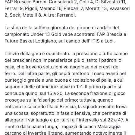
FAP Brescia: Baroni, Consolandi 2, Colli 4, Di Silvestro 11,
Ferrari 9, Pigoli, Marano 16, Plebani 7, Moretti 13, Vavassori
2, Seck, Metelli 8. All.re: Ferrandi.
La sfida della settima giornata del girone di andata del
campionato Under 13 Gold vede scontrarsi FAP Brescia e
Future Basket Lodigiano, sul campo dell’ ITIS a Lodi.
L’inizio della gara è equilibrato: la pressione a tutto campo
dei bresciani non impensierisce più di tanto i padroni di
casa, che trovano soluzioni vantaggiose nei pressi del
ferro. Dall’ altra parte, gli ospiti mettono il naso avanti nel
punteggio grazie a una buona circolazione di palla, a cui
seguono delle ottime iniziative in 1c1. Il primo quarto si
conclude quindi sul 15 a 20. La seconda frazione di gioco
prosegue sulla falsariga del primo; tuttavia, quando
entrano le seconde fila di Brescia, la squadra ospite trova
una scossa, soprattutto in fase difensiva, che permette di
allargare il vantaggio e portarsi all’ intervallo sul 22 a 47. Al
rientro dalla pausa lunga, i ragazzi di coach Malaraggia
cercano di invertire il trend, aumentando notevolmente il