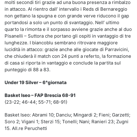
molti secondi tiri grazie ad una buona presenza a rimbalzo
in attacco. Al rientro dall’ intervallo i Reds di Bernareggio
non gettano la spugna e con grande verve riducono il gap
portandosi a solo un punto di svantaggio. Nell’ ultimo
quarto la rimonta e il sorpasso avviene grazie anche al duo
Pisanelli – Suttora che portano gli ospiti in vantaggio di tre
lunghezze. I biancoblu sembrano ritrovare maggiore
lucidità in attacco: grazie anche alle giocate di Parravicini,
che chiuderà il match con 24 punti a referto, la formazione
di casa si riporta in vantaggio e conclude la partita sul
punteggio di 88 a 83.
Under 19 Silver – 6°giornata
Basket Iseo – FAP Brescia 68-91
(23-22; 46-44; 55-71; 68-91)
Basket Iseo: Abrami 10; Danciu; Mingardi 2; Fieni; Garzetti;
Soro 2; Vigani 1; Sterzi 15; Tonelli; Nani; Ranieri 23; Zugni
15. All.re Peruchetti