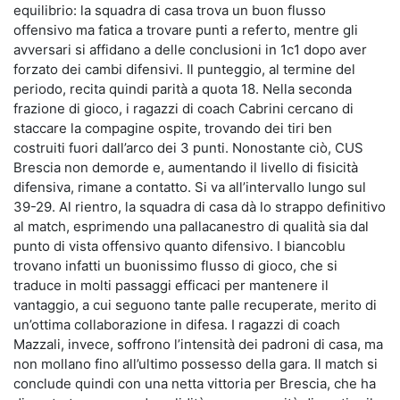
equilibrio: la squadra di casa trova un buon flusso
offensivo ma fatica a trovare punti a referto, mentre gli
avversari si affidano a delle conclusioni in 1c1 dopo aver
forzato dei cambi difensivi. Il punteggio, al termine del
periodo, recita quindi parità a quota 18. Nella seconda
frazione di gioco, i ragazzi di coach Cabrini cercano di
staccare la compagine ospite, trovando dei tiri ben
costruiti fuori dall’arco dei 3 punti. Nonostante ciò, CUS
Brescia non demorde e, aumentando il livello di fisicità
difensiva, rimane a contatto. Si va all’intervallo lungo sul
39-29. Al rientro, la squadra di casa dà lo strappo definitivo
al match, esprimendo una pallacanestro di qualità sia dal
punto di vista offensivo quanto difensivo. I biancoblu
trovano infatti un buonissimo flusso di gioco, che si
traduce in molti passaggi efficaci per mantenere il
vantaggio, a cui seguono tante palle recuperate, merito di
un’ottima collaborazione in difesa. I ragazzi di coach
Mazzali, invece, soffrono l’intensità dei padroni di casa, ma
non mollano fino all’ultimo possesso della gara. Il match si
conclude quindi con una netta vittoria per Brescia, che ha