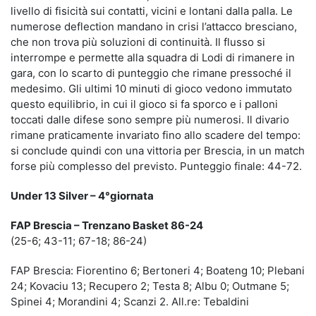
livello di fisicità sui contatti, vicini e lontani dalla palla. Le
numerose deflection mandano in crisi l’attacco bresciano,
che non trova più soluzioni di continuità. Il flusso si
interrompe e permette alla squadra di Lodi di rimanere in
gara, con lo scarto di punteggio che rimane pressoché il
medesimo. Gli ultimi 10 minuti di gioco vedono immutato
questo equilibrio, in cui il gioco si fa sporco e i palloni
toccati dalle difese sono sempre più numerosi. Il divario
rimane praticamente invariato fino allo scadere del tempo:
si conclude quindi con una vittoria per Brescia, in un match
forse più complesso del previsto. Punteggio finale: 44-72.
Under 13 Silver – 4°giornata
FAP Brescia – Trenzano Basket 86-24
(25-6; 43-11; 67-18; 86-24)
FAP Brescia: Fiorentino 6; Bertoneri 4; Boateng 10; Plebani
24; Kovaciu 13; Recupero 2; Testa 8; Albu 0; Outmane 5;
Spinei 4; Morandini 4; Scanzi 2. All.re: Tebaldini