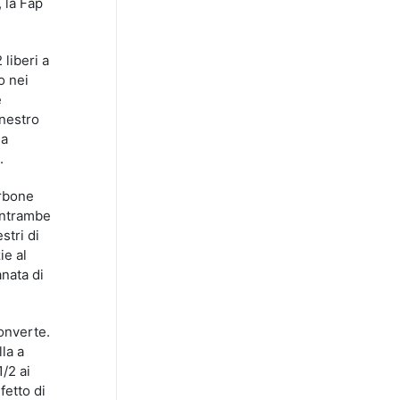
 la Fap
 liberi a
o nei
e
anestro
 a
.
orbone
 entrambe
stri di
ie al
anata di
converte.
la a
/2 ai
fetto di