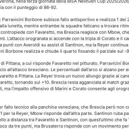
i Verona, nella terza giornata della IBSA NextGen Cup 2025/2026,
a con il punteggio di 86-92.
: Parravicini Borbone subisce fallo antisportivo e realizza 1 dei 2
alla lunetta, mentre entrambe le squadre faticano a trovare ritm
in contropiede con Favaretto, ma Brescia reagisce con Mbow, ch
nti. L’attacco orogranata si accende con la tripla di Corato e il c
va punti con Averoldi su assist di Santinon, ma la Reyer continua
ni Borbone realizza e chiude il quarto fissando il parziale sul -9
 di Pittana, a cui risponde Favaretto nel pitturato. Parravicini B
ncio all’attacco bresciano. Le percentuali dall’arco si alzano per
aretto e Pittana. La Reyer trova un nuovo allungo grazie ai cane
varetto, tornando sul +10. Brescia resta agganciata al match graz
li, ma l’impatto offensivo di Marini e Corato consente agli orogr
 per fallo tecnico alla panchina veneziana, che Brescia però non 
1 per la Reyer, Mbow risponde dall’altra parte. Santinon ruba pal
llo a distanza tra Favaretto e Santinon, con quest’ultimo che fa 1
 gioco da tre punti, ma Brusaterra risponde con un movimento per