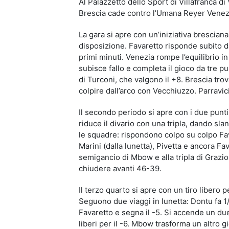
Al Palazzetto dello Sport di Villafranca d
Brescia cade contro l’Umana Reyer Venezi
La gara si apre con un’iniziativa bresciana
disposizione. Favaretto risponde subito d
primi minuti. Venezia rompe l’equilibrio 
subisce fallo e completa il gioco da tre pu
di Turconi, che valgono il +8. Brescia tro
colpire dall’arco con Vecchiuzzo. Parravici
Il secondo periodo si apre con i due punti
riduce il divario con una tripla, dando sla
le squadre: rispondono colpo su colpo Fav
Marini (dalla lunetta), Pivetta e ancora Fa
semigancio di Mbow e alla tripla di Grazio
chiudere avanti 46-39.
Il terzo quarto si apre con un tiro libero
Seguono due viaggi in lunetta: Dontu fa 1/
Favaretto e segna il -5. Si accende un due
liberi per il -6. Mbow trasforma un altro