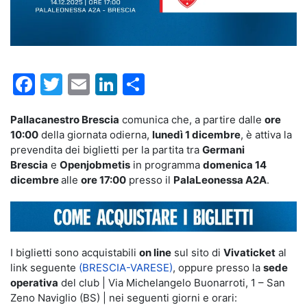
Facebook
Twitter
Email
LinkedIn
Condividi
Pallacanestro Brescia
comunica che, a partire dalle
ore
10:00
della giornata odierna,
lunedì 1 dicembre
, è attiva la
prevendita dei biglietti per la partita tra
Germani
Brescia
e
Openjobmetis
in programma
domenica 14
dicembre
alle
ore 17:00
presso il
PalaLeonessa A2A
.
I biglietti sono acquistabili
on line
sul sito di
Vivaticket
al
link seguente
(
BRESCIA-VARESE
)
, oppure presso la
sede
operativa
del club | Via Michelangelo Buonarroti, 1 – San
Zeno Naviglio (BS) | nei seguenti giorni e orari: