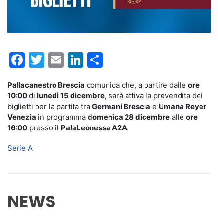
Facebook
Twitter
Email
LinkedIn
Condividi
Pallacanestro Brescia
comunica che, a partire dalle
ore
10:00
di
lunedì 15 dicembre
, sarà attiva la prevendita dei
biglietti per la partita tra
Germani Brescia
e
Umana Reyer
Venezia
in programma
domenica 28 dicembre
alle
ore
16:00
presso il
PalaLeonessa A2A
.
Serie A
NEWS