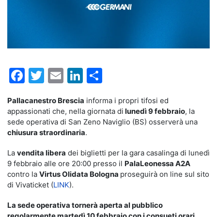
Facebook
Twitter
Email
LinkedIn
Condividi
Pallacanestro Brescia
informa i propri tifosi ed
appassionati che, nella giornata di
lunedì 9 febbraio
, la
sede operativa di San Zeno Naviglio (BS) osserverà una
chiusura straordinaria
.
La
vendita libera
dei biglietti per la gara casalinga di lunedì
9 febbraio alle ore 20:00 presso il
PalaLeonessa A2A
contro la
Virtus Olidata Bologna
proseguirà on line sul sito
di Vivaticket (
LINK
).
La sede operativa tornerà aperta al pubblico
regolarmente martedì 10 febbraio con i consueti orari
.