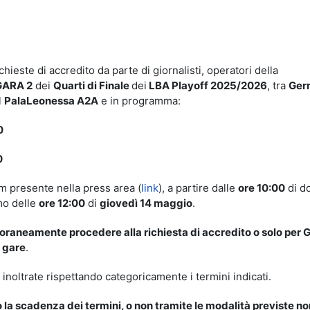
idi
hieste di accredito da parte di giornalisti, operatori della
GARA 2
dei
Quarti di Finale
dei
LBA Playoff 2025/2026
, tra
Ger
l
PalaLeonessa A2A
e in programma:
0
0
m presente nella press area (
link
), a partire dalle
ore 10:00
di d
imo delle
ore 12:00
di
giovedì 14 maggio
.
oraneamente procedere alla richiesta di accredito o solo per G
e gare
.
inoltrate rispettando categoricamente i termini indicati.
 la scadenza dei termini, o non tramite le modalità previste no