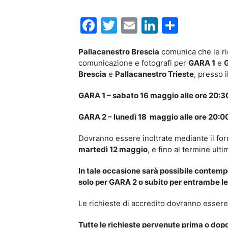
Facebook
Twitter
Email
LinkedIn
Condiv
Pallacanestro Brescia
comunica che le ric
comunicazione e fotografi per
GARA 1
e
Brescia
e
Pallacanestro Trieste
, presso i
GARA 1 – sabato 16 maggio alle ore 20:3
GARA 2 – lunedì 18 maggio alle ore 20:0
Dovranno essere inoltrate mediante il for
martedì 12 maggio
, e fino al termine ult
In tale occasione sarà possibile contemp
solo per GARA 2 o subito per entrambe l
Le richieste di accredito dovranno essere 
Tutte le richieste pervenute prima o dopo