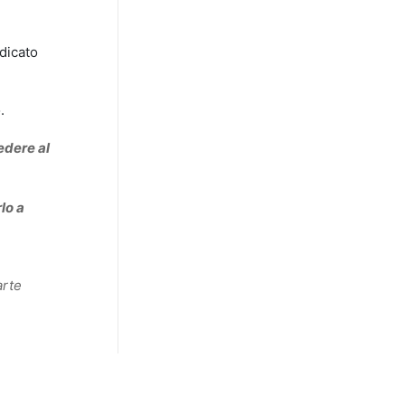
ndicato
.
edere al
lo a
arte