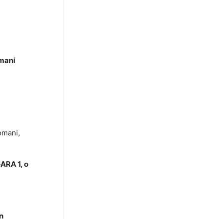
mani
omani,
ARA 1, o
n