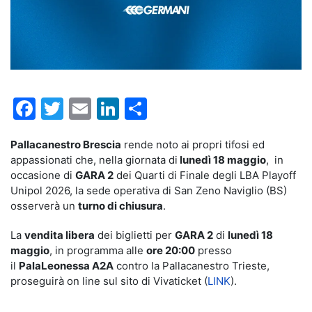
Facebook
Twitter
Email
LinkedIn
Condividi
Pallacanestro Brescia
rende noto ai propri tifosi ed
appassionati che, nella giornata di
lunedì 18 maggio
, in
occasione di
GARA 2
dei Quarti di Finale degli LBA Playoff
Unipol 2026, la sede operativa di San Zeno Naviglio (BS)
osserverà un
turno di chiusura
.
La
vendita libera
dei biglietti per
GARA 2
di
lunedì 18
maggio
, in programma alle
ore 20:00
presso
il
PalaLeonessa A2A
contro la Pallacanestro Trieste,
proseguirà on line sul sito di Vivaticket (
LINK
).