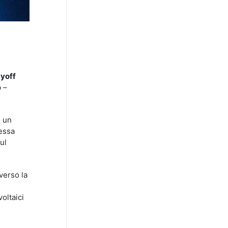
ayoff
 –
o un
nessa
ul
verso la
voltaici