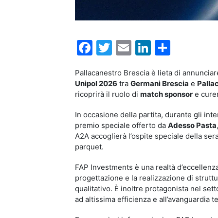
Facebook
Twitter
Email
LinkedIn
Condiv
Pallacanestro Brescia è lieta di annunciar
Unipol 2026
tra
Germani Brescia
e
Palla
ricoprirà il ruolo di
match sponsor
e curer
In occasione della partita, durante gli int
premio speciale offerto da
Adesso Pasta
A2A accoglierà l’ospite speciale della sera
parquet.
FAP Investments è una realtà d’eccellenza 
progettazione e la realizzazione di strutt
qualitativo. È inoltre protagonista nel sett
ad altissima efficienza e all’avanguardia t