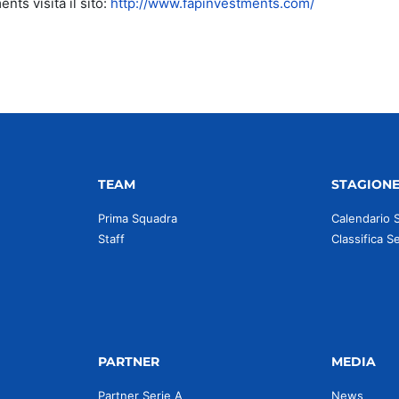
ts visita il sito:
http://www.fapinvestments.com/
TEAM
STAGION
Prima Squadra
Calendario 
Staff
Classifica S
PARTNER
MEDIA
Partner Serie A
News