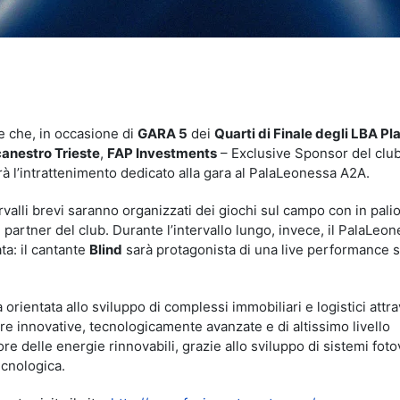
idi
e che, in occasione di
GARA 5
dei
Quarti di Finale degli LBA Pl
canestro Trieste
,
FAP Investments
– Exclusive Sponsor del club
à l’intrattenimento dedicato alla gara al PalaLeonessa A2A.
ervalli brevi saranno organizzati dei giochi sul campo con in pali
, partner del club. Durante l’intervallo lungo, invece, il PalaLeo
ta: il cantante
Blind
sarà protagonista di una live performance s
orientata allo sviluppo di complessi immobiliari e logistici attra
ure innovative, tecnologicamente avanzate e di altissimo livello
ore delle energie rinnovabili, grazie allo sviluppo di sistemi foto
ecnologica.