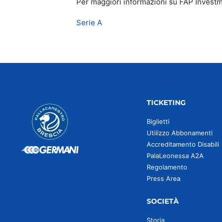
Per maggiori informazioni su FAP Investmen
Serie A
TICKETING
Biglietti
Utilizzo Abbonamenti
Accreditamento Disabili
PalaLeonessa A2A
Regolamento
Press Area
SOCIETÀ
Storia