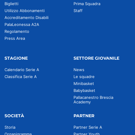
Biglietti
Prima Squadra
Utilizzo Abbonamenti
Staff
Accreditamento Disabili
PalaLeonessa A2A
Regolamento
Press Area
STAGIONE
SETTORE GIOVANILE
Calendario Serie A
News
Classifica Serie A
Le squadre
Minibasket
Babybasket
Pallacanestro Brescia
Academy
SOCIETÀ
PARTNER
Storia
Partner Serie A
Organigramma
Partner Youth