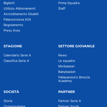
Biglietti
Prima Squadra
Utilizzo Abbonamenti
Staff
Accreditamento Disabili
PalaLeonessa A2A
Regolamento
Press Area
STAGIONE
SETTORE GIOVANILE
Calendario Serie A
News
Classifica Serie A
Le squadre
Minibasket
Babybasket
Pallacanestro Brescia
Academy
SOCIETÀ
PARTNER
Storia
Partner Serie A
Organigramma
Partner Youth