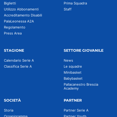
Biglietti
Prima Squadra
Utilizzo Abbonamenti
Staff
Accreditamento Disabili
PalaLeonessa A2A
Regolamento
Press Area
STAGIONE
SETTORE GIOVANILE
Calendario Serie A
News
Classifica Serie A
Le squadre
Minibasket
Babybasket
Pallacanestro Brescia
Academy
SOCIETÀ
PARTNER
Storia
Partner Serie A
Organigramma
Partner Youth