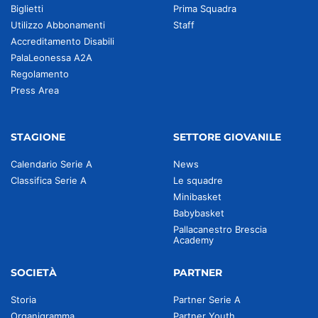
Biglietti
Prima Squadra
Utilizzo Abbonamenti
Staff
Accreditamento Disabili
PalaLeonessa A2A
Regolamento
Press Area
STAGIONE
SETTORE GIOVANILE
Calendario Serie A
News
Classifica Serie A
Le squadre
Minibasket
Babybasket
Pallacanestro Brescia
Academy
SOCIETÀ
PARTNER
Storia
Partner Serie A
Organigramma
Partner Youth