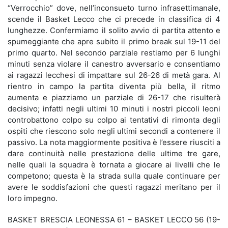
“Verrocchio” dove, nell’inconsueto turno infrasettimanale,
scende il Basket Lecco che ci precede in classifica di 4
lunghezze. Confermiamo il solito avvio di partita attento e
spumeggiante che apre subito il primo break sul 19-11 del
primo quarto. Nel secondo parziale restiamo per 6 lunghi
minuti senza violare il canestro avversario e consentiamo
ai ragazzi lecchesi di impattare sul 26-26 di metà gara. Al
rientro in campo la partita diventa più bella, il ritmo
aumenta e piazziamo un parziale di 26-17 che risulterà
decisivo; infatti negli ultimi 10 minuti i nostri piccoli leoni
controbattono colpo su colpo ai tentativi di rimonta degli
ospiti che riescono solo negli ultimi secondi a contenere il
passivo. La nota maggiormente positiva è l’essere riusciti a
dare continuità nelle prestazione delle ultime tre gare,
nelle quali la squadra è tornata a giocare ai livelli che le
competono; questa è la strada sulla quale continuare per
avere le soddisfazioni che questi ragazzi meritano per il
loro impegno.
BASKET BRESCIA LEONESSA 61 – BASKET LECCO 56 (19-