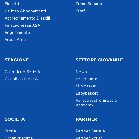
Biglietti
Prima Squadra
Utilizzo Abbonamenti
Staff
Accreditamento Disabili
PalaLeonessa A2A
Regolamento
Press Area
STAGIONE
SETTORE GIOVANILE
Calendario Serie A
News
Classifica Serie A
Le squadre
Minibasket
Babybasket
Pallacanestro Brescia
Academy
SOCIETÀ
PARTNER
Storia
Partner Serie A
Organigramma
Partner Youth