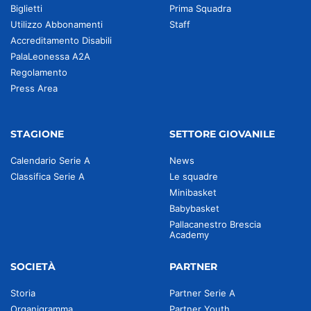
Biglietti
Prima Squadra
Utilizzo Abbonamenti
Staff
Accreditamento Disabili
PalaLeonessa A2A
Regolamento
Press Area
STAGIONE
SETTORE GIOVANILE
Calendario Serie A
News
Classifica Serie A
Le squadre
Minibasket
Babybasket
Pallacanestro Brescia
Academy
SOCIETÀ
PARTNER
Storia
Partner Serie A
Organigramma
Partner Youth