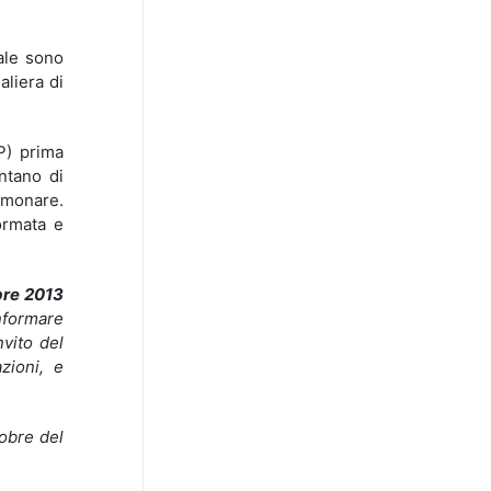
ale sono
liera di
P) prima
entano di
olmonare.
ormata e
bre 2013
informare
vito del
zioni, e
tobre del