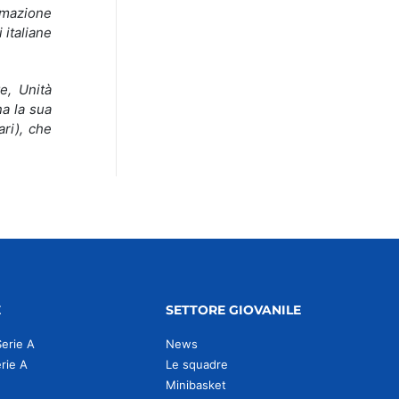
imazione
 italiane
e, Unità
a la sua
ari), che
E
SETTORE GIOVANILE
Serie A
News
erie A
Le squadre
Minibasket