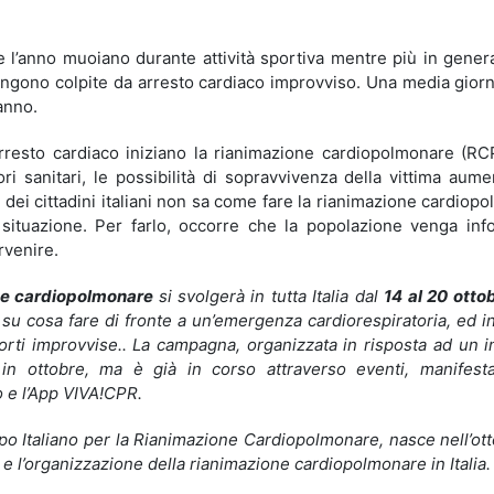
e l’anno muoiano durante attività sportiva mentre più in gener
ngono colpite da arresto cardiaco improvviso. Una media giorna
’anno.
arresto cardiaco iniziano la rianimazione cardiopolmonare (RC
ori sanitari, le possibilità di sopravvivenza della vittima aum
 dei cittadini italiani non sa come fare la rianimazione cardiop
a situazione. Per farlo, occorre che la popolazione venga inf
rvenire.
one cardiopolmonare
si svolgerà in tutta Italia dal
14 al 20 otto
a su cosa fare di fronte a un’emergenza cardiorespiratoria, ed 
rti improvvise.. La campagna, organizzata in risposta ad un in
in ottobre, ma è già in corso attraverso eventi, manifesta
o e l’App VIVA!CPR.
po Italiano per la Rianimazione Cardiopolmonare, nasce nell’ot
 e l’organizzazione della rianimazione cardiopolmonare in Italia.