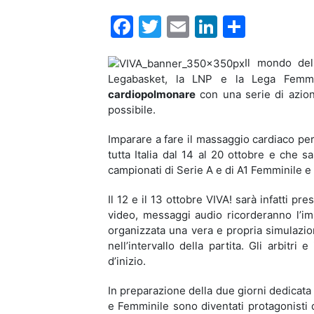
Facebook
Twitter
Email
LinkedIn
Condiv
Il mondo del
Legabasket, la LNP e la Lega Femm
cardiopolmonare
con una serie di azion
possibile.
Imparare a fare il massaggio cardiaco per
tutta Italia dal 14 al 20 ottobre e che s
campionati di Serie A e di A1 Femminile e
Il 12 e il 13 ottobre VIVA! sarà infatti pr
video, messaggi audio ricorderanno l’im
organizzata una vera e propria simulazio
nell’intervallo della partita. Gli arbitri
d’inizio.
In preparazione della due giorni dedicata
e Femminile sono diventati protagonisti 