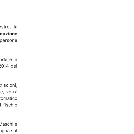
stro, la
imazione
 persone
ondere in
/2014 dei
triscioni,
e, verrà
tomatico
l fischio
 Maschile
agna sul