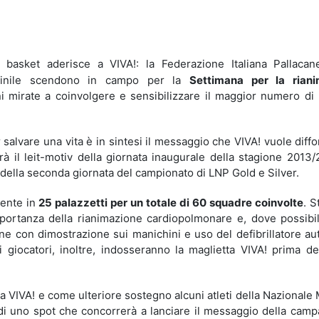
idi
 basket aderisce a VIVA!: la Federazione Italiana Pallacane
inile scendono in campo per la
Settimana per la rian
i mirate a coinvolgere e sensibilizzare il maggior numero di
 salvare una vita è in sintesi il messaggio che VIVA! vuole diff
arà il leit-motiv della giornata inaugurale della stagione 2013
 della seconda giornata del campionato di LNP Gold e Silver.
esente in
25 palazzetti per un totale di 60 squadre coinvolte
. S
portanza della rianimazione cardiopolmonare e, dove possibil
ne con dimostrazione sui manichini e uso del defibrillatore au
 e i giocatori, inoltre, indosseranno la maglietta VIVA! prima de
 a VIVA! e come ulteriore sostegno alcuni atleti della Nazionale
di uno spot che concorrerà a lanciare il messaggio della camp