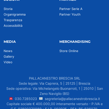
Storia
Partner Serie A
Organigramma
Partner Youth
Trasparenza
Accessibilità
MEDIA
MERCHANDISING
News
Store Online
Gallery
Video
PALLACANESTRO BRESCIA SRL
Sede legale: Via Caprera, 5 | 25125 | Brescia
Sede operativa: Via Michelangelo Buonarroti, 1 | 25010 | San
Zeno Naviglio (BS)
030.7285023
segreteria@pallacanestrobrescia.it
Capitale sociale € 400.000,00 interamente versato - P.IVA e
C.F. 02800370989 - F.I.P. 050925 - REA: BS-596079