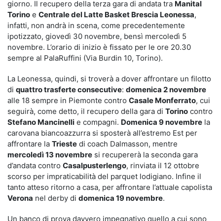
giorno. Il recupero della terza gara di andata tra
Manital
Torino
e
Centrale del Latte Basket Brescia Leonessa
,
infatti, non andrà in scena, come precedentemente
ipotizzato, giovedì 30 novembre, bensì mercoledì 5
novembre. L’orario di inizio è fissato per le ore 20.30
sempre al PalaRuffini (Via Burdin 10, Torino).
La Leonessa, quindi, si troverà a dover affrontare un filotto
di
quattro trasferte consecutive
:
domenica 2 novembre
alle 18 sempre in Piemonte contro
Casale Monferrato
, cui
seguirà, come detto, il recupero della gara di
Torino
contro
Stefano Mancinelli
e compagni.
Domenica 9 novembre
la
carovana biancoazzurra si sposterà all’estremo Est per
affrontare la
Trieste
di coach Dalmasson, mentre
mercoledì 13 novembre
si recupererà la seconda gara
d’andata contro
Casalpusterlengo
, rinviata il 12 ottobre
scorso per impraticabilità del parquet lodigiano. Infine il
tanto atteso ritorno a casa, per affrontare l’attuale capolista
Verona
nel derby di
domenica 19 novembre
.
Un banco di prova davvero impegnativo quello a cui sono