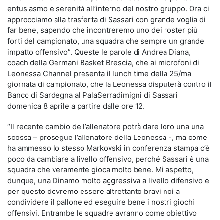
entusiasmo e serenità all’interno del nostro gruppo. Ora ci
approcciamo alla trasferta di Sassari con grande voglia di
far bene, sapendo che incontreremo uno dei roster più
forti del campionato, una squadra che sempre un grande
impatto offensivo”. Queste le parole di Andrea Diana,
coach della Germani Basket Brescia, che ai microfoni di
Leonessa Channel presenta il lunch time della 25/ma
giornata di campionato, che la Leonessa disputerà contro il
Banco di Sardegna al PalaSerradimigni di Sassari
domenica 8 aprile a partire dalle ore 12.
“Il recente cambio dell’allenatore potrà dare loro una una
scossa – prosegue l’allenatore della Leonessa -, ma come
ha ammesso lo stesso Markovski in conferenza stampa c’è
poco da cambiare a livello offensivo, perché Sassari è una
squadra che veramente gioca molto bene. Mi aspetto,
dunque, una Dinamo molto aggressiva a livello difensivo e
per questo dovremo essere altrettanto bravi noi a
condividere il pallone ed eseguire bene i nostri giochi
offensivi. Entrambe le squadre avranno come obiettivo