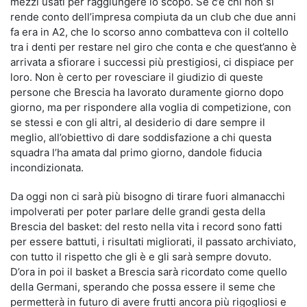
mezzi usati per raggiungere lo scopo. Se c’è chi non si
rende conto dell’impresa compiuta da un club che due anni
fa era in A2, che lo scorso anno combatteva con il coltello
tra i denti per restare nel giro che conta e che quest’anno è
arrivata a sfiorare i successi più prestigiosi, ci dispiace per
loro. Non è certo per rovesciare il giudizio di queste
persone che Brescia ha lavorato duramente giorno dopo
giorno, ma per rispondere alla voglia di competizione, con
se stessi e con gli altri, al desiderio di dare sempre il
meglio, all’obiettivo di dare soddisfazione a chi questa
squadra l’ha amata dal primo giorno, dandole fiducia
incondizionata.
Da oggi non ci sarà più bisogno di tirare fuori almanacchi
impolverati per poter parlare delle grandi gesta della
Brescia del basket: del resto nella vita i record sono fatti
per essere battuti, i risultati migliorati, il passato archiviato,
con tutto il rispetto che gli è e gli sarà sempre dovuto.
D’ora in poi il basket a Brescia sarà ricordato come quello
della Germani, sperando che possa essere il seme che
permetterà in futuro di avere frutti ancora più rigogliosi e