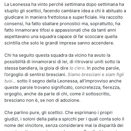
La Leonessa ha vinto perché settimana dopo settimana ha
stupito gli scettici, facendo cambiare idea a chi è abituato a
giudicare in maniera frettolosa e superficiale. Ha raccolto
consensi, ha fatto sballare pronostici ma, soprattutto, ha
fatto innamorare tifosi e appassionati che da tanti anni
aspettavano una squadra capace di far scoccare quella
scintilla che solo le grandi imprese sanno accendere.
Chi ha seguito questa squadra da vicino ha avuto la
possibilità di innamorarsi di lei, di ritrovarsi uniti sotto la
stessa bandiera, la gioia di dire
Io c’ero
. In poche parole,
l’orgoglio di sentirsi bresciani.
Siamo bresciani e siam figli
tuoi…
sotto il segno della Leonessa, all’improvviso anche
queste parole trovano significato, concretezza, fierezza,
orgoglio, anche da parte di chi, come il sottoscritto,
bresciano non è, se non di adozione.
Che parlino pure, gli scettici. Che esprimano i propri
giudizi, i soloni della palla a spicchi per i quali conta solo il
nome del vincitore, senza considerare mai la disparità dei