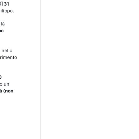
Ì 31
ilippo.
ità
nc
 nello
aurimento
0
to un
tà (non