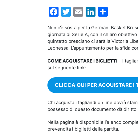
Facebook
Twitter
Email
LinkedIn
Condiv
Non c’è sosta per la Germani Basket Bresci
giornata di Serie A, con il chiaro obiettiv
quintetto bresciano ci sarà la Victoria Lib
Leonessa. L’appuntamento per la sfida co
COME ACQUISTARE I BIGLIETTI
– I taglia
sul seguente link:
CLICCA QUI PER ACQUISTARE I 
Chi acquista i tagliandi on line dovrà stamp
possesso di questo documento dà diritto al
Nella pagina è disponibile l’elenco completo
prevendita i biglietti della partita.