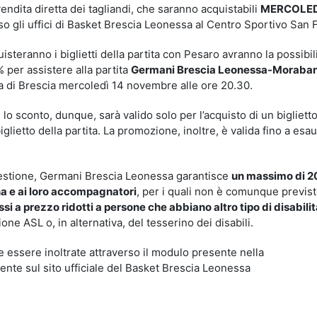
endita diretta dei tagliandi, che saranno acquistabili
MERCOLED
o gli uffici di Basket Brescia Leonessa al Centro Sportivo San F
isteranno i biglietti della partita con Pesaro avranno la possibil
% per assistere alla partita
Germani Brescia Leonessa-Moraba
sa di Brescia mercoledì 14 novembre alle ore 20.30.
 lo sconto, dunque, sarà valido solo per l’acquisto di un biglietto
iglietto della partita. La promozione, inoltre, è valida fino a es
questione, Germani Brescia Leonessa garantisce
un massimo di 2
ina e ai loro accompagnatori
, per i quali non è comunque previs
si a prezzo ridotti a persone che abbiano altro tipo di disabili
one ASL o, in alternativa, del tesserino dei disabili.
 essere inoltrate attraverso il modulo presente nella
ente sul sito ufficiale del Basket Brescia Leonessa