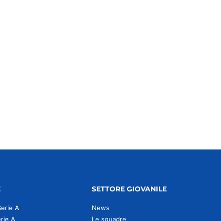
E
SETTORE GIOVANILE
Serie A
News
erie A
Le squadre