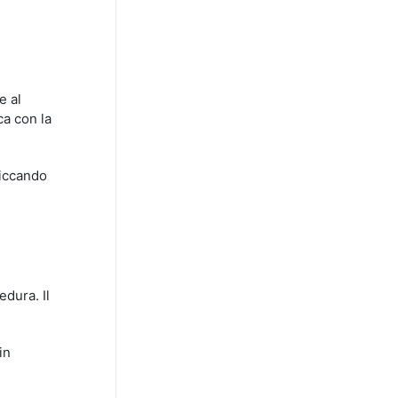
e al
ca con la
liccando
edura. Il
in