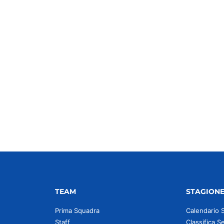
TEAM
STAGION
Prima Squadra
Calendario 
Staff
Classifica S