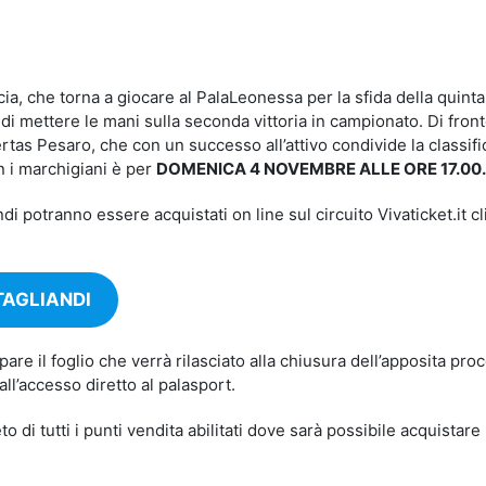
idi
a, che torna a giocare al PalaLeonessa per la sfida della quinta
o di mettere le mani sulla seconda vittoria in campionato. Di front
ertas Pesaro, che con un successo all’attivo condivide la classifi
n i marchigiani è per
DOMENICA 4 NOVEMBRE ALLE ORE 17.00.
ndi potranno essere acquistati on line sul circuito Vivaticket.it c
TAGLIANDI
are il foglio che verrà rilasciato alla chiusura dell’apposita proc
l’accesso diretto al palasport.
 di tutti i punti vendita abilitati dove sarà possibile acquistare 