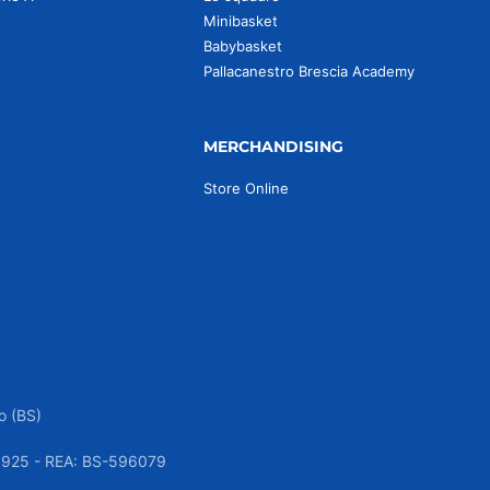
Minibasket
Babybasket
Pallacanestro Brescia Academy
MERCHANDISING
Store Online
o (BS)
050925 - REA: BS-596079