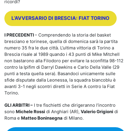
ricordi?
L’AVVERSARIO DI BRESCIA: FIAT TORINO
I PRECEDENTI
– Comprendendo la storia del basket
bresciano e torinese, quella di domenica sarà la partita
numero 35 fra le due città. L’ultima vittoria di Torino a
Brescia risale al 1989 quando i 43 punti di Mike Mitchell
non bastarono alla Filodoro per evitare la sconfitta 98-112
contro la Ipifim di Darryl Dawkins e Carlo Della Valle (29
punti a testa quella sera). Basandoci unicamente sulle
sfide disputate dalla Leonessa, la squadra biancoblu è
avanti 3-1 negli scontri diretti in Serie A contro la Fiat
Torino.
GLI ARBITRI –
I tre fischietti che dirigeranno l’incontro
sono
Michele Rossi
di Anghiari (AR),
Valerio Grigioni
di
Roma e
Matteo Boninsegna
di Milano.