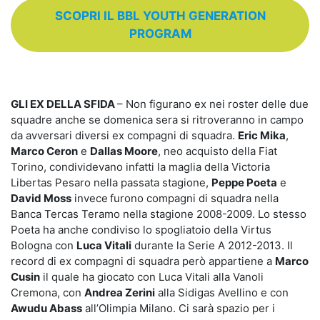
SCOPRI IL BBL YOUTH GENERATION
PROGRAM
GLI EX DELLA SFIDA
– Non figurano ex nei roster delle due
squadre anche se domenica sera si ritroveranno in campo
da avversari diversi ex compagni di squadra.
Eric Mika
,
Marco Ceron
e
Dallas Moore
, neo acquisto della Fiat
Torino, condividevano infatti la maglia della Victoria
Libertas Pesaro nella passata stagione,
Peppe Poeta
e
David Moss
invece
furono compagni di squadra nella
Banca Tercas Teramo nella stagione 2008-2009. Lo stesso
Poeta ha anche condiviso lo spogliatoio della Virtus
Bologna con
Luca Vitali
durante la Serie A 2012-2013. Il
record di ex compagni di squadra però appartiene a
Marco
Cusin
il quale ha giocato con Luca Vitali alla Vanoli
Cremona, con
Andrea Zerini
alla Sidigas Avellino e con
Awudu Abass
all’Olimpia Milano. Ci sarà spazio per i