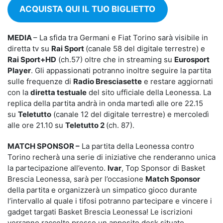
ACQUISTA QUI IL TUO BIGLIETTO
MEDIA
– La sfida tra Germani e Fiat Torino sarà visibile in
diretta tv su
Rai Sport
(canale 58 del digitale terrestre) e
Rai Sport+HD
(ch.57) oltre che in streaming su
Eurosport
Player
. Gli appassionati potranno inoltre seguire la partita
sulle frequenze di
Radio Bresciasette
e restare aggiornati
con la
diretta testuale
del sito ufficiale della Leonessa. La
replica della partita andrà in onda martedì alle ore 22.15
su
Teletutto
(canale 12 del digitale terrestre) e mercoledì
alle ore 21.10 su
Teletutto 2
(ch. 87).
MATCH SPONSOR –
La partita della Leonessa contro
Torino recherà una serie di iniziative che renderanno unica
la partecipazione all’evento.
Ivar
, Top Sponsor di Basket
Brescia Leonessa, sarà per l’occasione
Match Sponsor
della partita e organizzerà un simpatico gioco durante
l’intervallo al quale i tifosi potranno partecipare e vincere i
gadget targati Basket Brescia Leonessa! Le iscrizioni
verranno raccolte presso un apposito desk situato