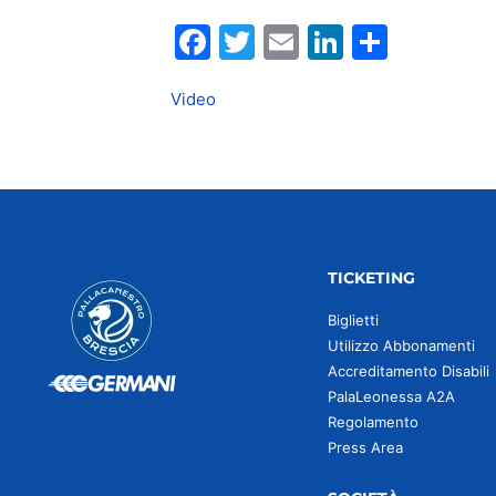
Facebook
Twitter
Email
LinkedIn
Condiv
Video
TICKETING
Biglietti
Utilizzo Abbonamenti
Accreditamento Disabili
PalaLeonessa A2A
Regolamento
Press Area