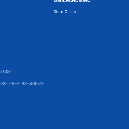
MERCHANDISING
Store Online
o (BS)
050925 - REA: BS-596079