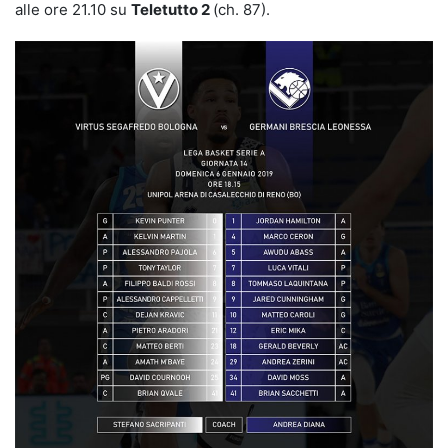
alle ore 21.10 su
Teletutto 2
(ch. 87).