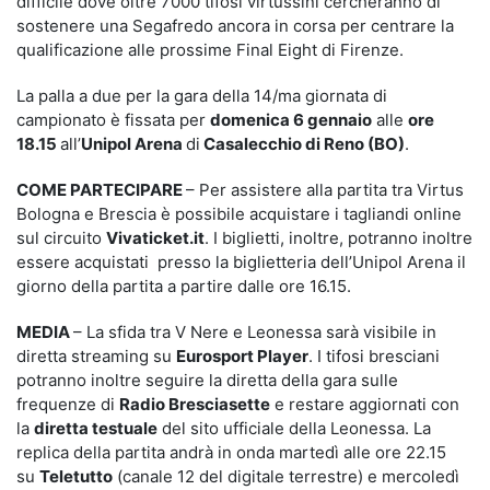
difficile dove oltre 7000 tifosi virtussini cercheranno di
sostenere una Segafredo ancora in corsa per centrare la
qualificazione alle prossime Final Eight di Firenze.
La palla a due per la gara della 14/ma giornata di
campionato è fissata per
domenica 6 gennaio
alle
ore
18.15
all’
Unipol Arena
di
Casalecchio di Reno (BO)
.
COME PARTECIPARE
– Per assistere alla partita tra Virtus
Bologna e Brescia è possibile acquistare i tagliandi online
sul circuito
Vivaticket.it
. I biglietti, inoltre, potranno inoltre
essere acquistati presso la biglietteria dell’Unipol Arena il
giorno della partita a partire dalle ore 16.15.
MEDIA
– La sfida tra V Nere e Leonessa sarà visibile in
diretta streaming su
Eurosport Player
. I tifosi bresciani
potranno inoltre seguire la diretta della gara sulle
frequenze di
Radio Bresciasette
e restare aggiornati con
la
diretta testuale
del sito ufficiale della Leonessa. La
replica della partita andrà in onda martedì alle ore 22.15
su
Teletutto
(canale 12 del digitale terrestre) e mercoledì