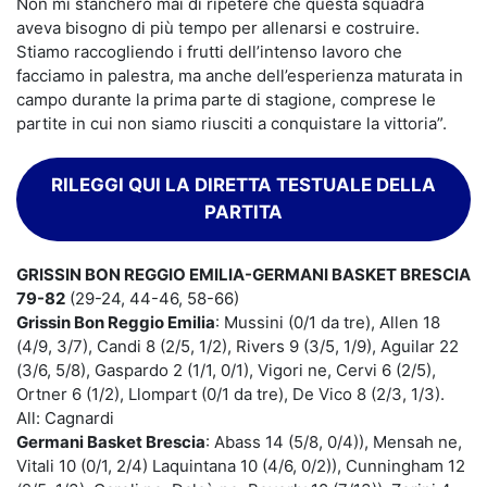
Non mi stancherò mai di ripetere che questa squadra
aveva bisogno di più tempo per allenarsi e costruire.
Stiamo raccogliendo i frutti dell’intenso lavoro che
facciamo in palestra, ma anche dell’esperienza maturata in
campo durante la prima parte di stagione, comprese le
partite in cui non siamo riusciti a conquistare la vittoria”.
RILEGGI QUI LA DIRETTA TESTUALE DELLA
PARTITA
GRISSIN BON REGGIO EMILIA-GERMANI BASKET BRESCIA
79-82
(29-24, 44-46, 58-66)
Grissin Bon Reggio Emilia
: Mussini (0/1 da tre), Allen 18
(4/9, 3/7), Candi 8 (2/5, 1/2), Rivers 9 (3/5, 1/9), Aguilar 22
(3/6, 5/8), Gaspardo 2 (1/1, 0/1), Vigori ne, Cervi 6 (2/5),
Ortner 6 (1/2), Llompart (0/1 da tre), De Vico 8 (2/3, 1/3).
All: Cagnardi
Germani Basket Brescia
: Abass 14 (5/8, 0/4)), Mensah ne,
Vitali 10 (0/1, 2/4) Laquintana 10 (4/6, 0/2)), Cunningham 12