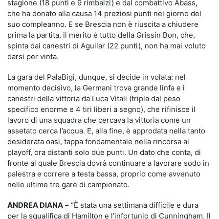
stagione (18 punti e 9 rimbalzi) e dal combattivo Abass,
che ha donato alla causa 14 preziosi punti nel giorno del
suo compleanno. E se Brescia non è riuscita a chiudere
prima la partita, il merito è tutto della Grissin Bon, che,
spinta dai canestri di Aguilar (22 punti), non ha mai voluto
darsi per vinta.
La gara del PalaBigi, dunque, si decide in volata: nel
momento decisivo, la Germani trova grande linfa e i
canestri della vittoria da Luca Vitali (tripla dal peso
specifico enorme e 4 tiri liberi a segno), che rifinisce il
lavoro di una squadra che cercava la vittoria come un
assetato cerca l’acqua. E, alla fine, è approdata nella tanto
desiderata oasi, tappa fondamentale nella rincorsa ai
playoff, ora distanti solo due punti. Un dato che conta, di
fronte al quale Brescia dovrà continuare a lavorare sodo in
palestra e correre a testa bassa, proprio come avvenuto
nelle ultime tre gare di campionato.
ANDREA DIANA
– “È stata una settimana difficile e dura
per la squalifica di Hamilton e l’infortunio di Cunningham. Il