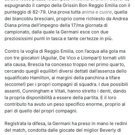
espugnando il campo della Grissin Bon Reggio Emilia con il
punteggio di 82-79. Una prova tutta
anima e cuore
, quella
dei biancoblu bresciani, proprio come richiesto da Andrea
Diana prima dell’impegno della 17/ma giornata di
campionato, dalla quale la Germani esce con due
preziosissimi punti in tasca e tante certezze in più.
Contro la voglia di Reggio Emilia, con l’acqua alla gola ma
con tre giocatori (Aguilar, De Vico e Llompart) tornati utili
alla causa, Brescia ha concesso troppo nel primo quarto,
cercando quegli equilibri diversi dettati dall’assenza dello
squalificato Hamilton, ai margini della panchina a tifare
(eccome!) per i propri compagni di squadra. I due possibili
assenti, Cunningham e Vitali, hanno stretto i denti, dando
la propria disponibilità a essere della partita. E il loro
contributo ha avuto un peso specifico enorme, proprio al
pari di quello dei propri compagni.
Registrata la difesa, la Germani ha preso in mano le redini
del match, condotta dalle giocate del miglior Beverly di