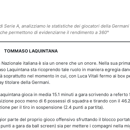
idi
i Serie A, analizziamo le statistiche dei giocatori della German
ti che permettono di evidenziarne il rendimento a 360°
TOMMASO LAQUINTANA
a Nazionale italiana è sia un onere che un onore. Nella sua prim
o Laquintana sta ricoprendo tale ruolo in maniera egregia da
ità soprattutto nel momento in cui, con Luca Vitali fermo ai box p
ay titolare della Germani.
quintana gioca in media 15.1 minuti a gara scrivendo a referto 
osizione poco meno di 6 possessi di squadra e tirando con il 46.
ione per il tiro in sospensione (2.4 punti a partita).
gior parte del proprio gioco offensivo sfruttando il blocco porta
punti a gara da ball screen) sia per mettere i compagni nella mi