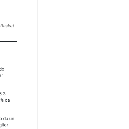
i Basket
a
ndo
er
5.3
2% da
to da un
glior