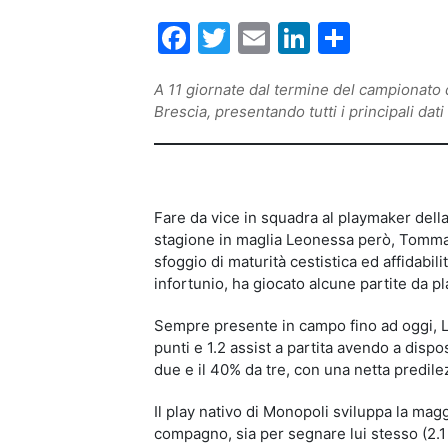
Facebook
Twitter
Email
LinkedIn
Condiv
A 11 giornate dal termine del campionato d
Brescia, presentando tutti i principali da
Fare da vice in squadra al playmaker dell
stagione in maglia Leonessa però, Tommas
sfoggio di maturità cestistica ed affidabil
infortunio, ha giocato alcune partite da pl
Sempre presente in campo fino ad oggi, La
punti e 1.2 assist a partita avendo a disp
due e il 40% da tre, con una netta predilez
Il play nativo di Monopoli sviluppa la mag
compagno, sia per segnare lui stesso (2.1 