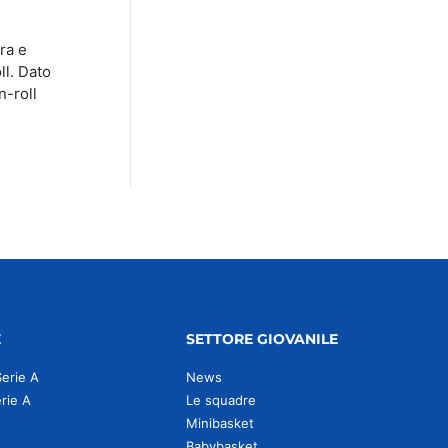
ra e
ll. Dato
n-roll
E
SETTORE GIOVANILE
Serie A
News
erie A
Le squadre
Minibasket
Babybasket