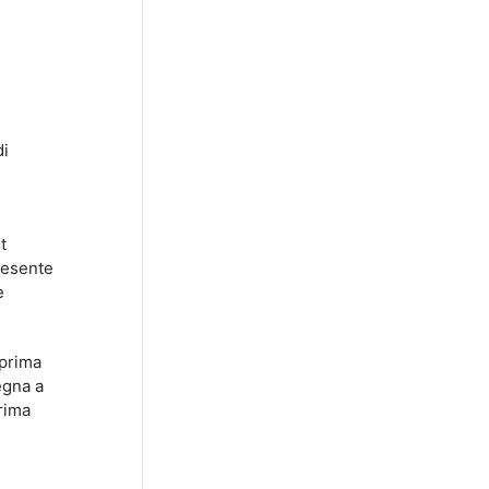
di
t
presente
è
 prima
egna a
prima