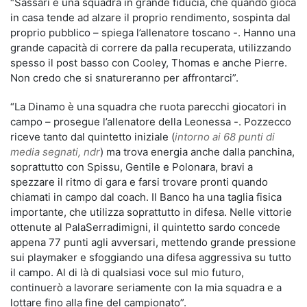
“Sassari è una squadra in grande fiducia, che quando gioca
in casa tende ad alzare il proprio rendimento, sospinta dal
proprio pubblico – spiega l’allenatore toscano -. Hanno una
grande capacità di correre da palla recuperata, utilizzando
spesso il post basso con Cooley, Thomas e anche Pierre.
Non credo che si snatureranno per affrontarci”.
“La Dinamo è una squadra che ruota parecchi giocatori in
campo – prosegue l’allenatore della Leonessa -. Pozzecco
riceve tanto dal quintetto iniziale (
intorno ai 68 punti di
media segnati, ndr
) ma trova energia anche dalla panchina,
soprattutto con Spissu, Gentile e Polonara, bravi a
spezzare il ritmo di gara e farsi trovare pronti quando
chiamati in campo dal coach. Il Banco ha una taglia fisica
importante, che utilizza soprattutto in difesa. Nelle vittorie
ottenute al PalaSerradimigni, il quintetto sardo concede
appena 77 punti agli avversari, mettendo grande pressione
sui playmaker e sfoggiando una difesa aggressiva su tutto
il campo. Al di là di qualsiasi voce sul mio futuro,
continuerò a lavorare seriamente con la mia squadra e a
lottare fino alla fine del campionato”.