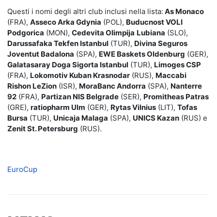
Questi i nomi degli altri club inclusi nella lista:
As Monaco
(FRA),
Asseco Arka Gdynia
(POL),
Buducnost VOLI
Podgorica
(MON),
Cedevita Olimpija
Lubiana
(SLO),
Darussafaka Tekfen Istanbul
(TUR),
Divina Seguros
Joventut Badalona
(SPA),
EWE Baskets Oldenburg
(GER),
Galatasaray Doga Sigorta Istanbul
(TUR),
Limoges CSP
(FRA),
Lokomotiv Kuban Krasnodar
(RUS),
Maccabi
Rishon LeZion
(ISR),
MoraBanc Andorra
(SPA),
Nanterre
92
(FRA),
Partizan NIS Belgrade
(SER),
Promitheas Patras
(GRE),
ratiopharm Ulm
(GER),
Rytas Vilnius
(LIT),
Tofas
Bursa
(TUR),
Unicaja Malaga
(SPA),
UNICS Kazan
(RUS) e
Zenit St. Petersburg
(RUS).
EuroCup