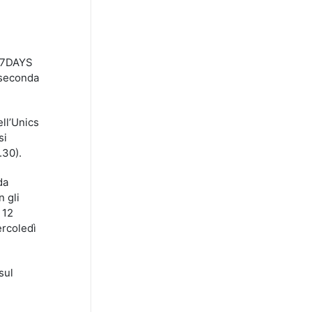
a 7DAYS
 seconda
ell’Unics
si
.30).
da
 gli
 12
ercoledì
sul