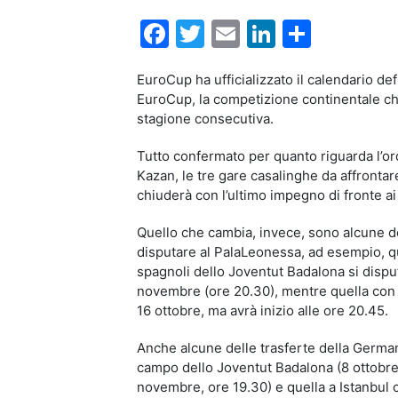
Facebook
Twitter
Email
LinkedIn
Condiv
EuroCup ha ufficializzato il calendario de
EuroCup, la competizione continentale ch
stagione consecutiva.
Tutto confermato per quanto riguarda l’ord
Kazan, le tre gare casalinghe da affrontare
chiuderà con l’ultimo impegno di fronte ai
Quello che cambia, invece, sono alcune del
disputare al PalaLeonessa, ad esempio, que
spagnoli dello Joventut Badalona si disput
novembre (ore 20.30), mentre quella con g
16 ottobre, ma avrà inizio alle ore 20.45.
Anche alcune delle trasferte della Germa
campo dello Joventut Badalona (8 ottobre, 
novembre, ore 19.30) e quella a Istanbul 