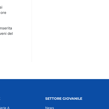
si
 ore
nserita
oveni del
E
SETTORE GIOVANILE
Serie A
News