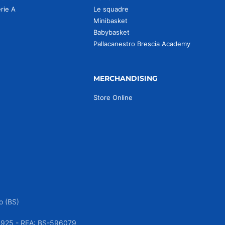
erie A
Le squadre
Minibasket
Babybasket
Pallacanestro Brescia Academy
MERCHANDISING
Store Online
o (BS)
050925 - REA: BS-596079