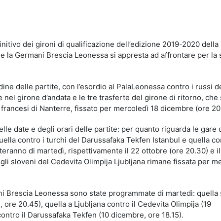
idi
finitivo dei gironi di qualificazione dell’edizione 2019-2020 dell
e la Germani Brescia Leonessa si appresta ad affrontare per la
ine delle partite, con l’esordio al PalaLeonessa contro i russi d
 nel girone d’andata e le tre trasferte del girone di ritorno, che 
 francesi di Nanterre, fissato per mercoledì 18 dicembre (ore 20
le date e degli orari delle partite: per quanto riguarda le gare 
lla contro i turchi del Darussafaka Tekfen Istanbul e quella con
eranno di martedì, rispettivamente il 22 ottobre (ore 20.30) e il
li sloveni del Cedevita Olimpija Ljubljana rimane fissata per m
ni Brescia Leonessa sono state programmate di martedì: quella 
ore 20.45), quella a Ljubljana contro il Cedevita Olimpija (19
contro il Darussafaka Tekfen (10 dicembre, ore 18.15).