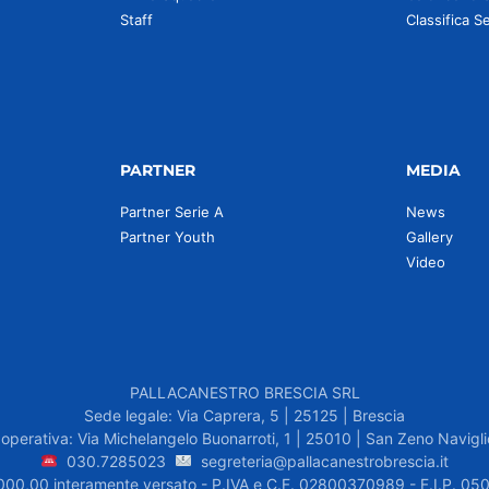
Staff
Classifica S
PARTNER
MEDIA
Partner Serie A
News
Partner Youth
Gallery
Video
PALLACANESTRO BRESCIA SRL
Sede legale: Via Caprera, 5 | 25125 | Brescia
operativa: Via Michelangelo Buonarroti, 1 | 25010 | San Zeno Navigli
030.7285023
segreteria@pallacanestrobrescia.it
.000,00 interamente versato - P.IVA e C.F. 02800370989 - F.I.P. 