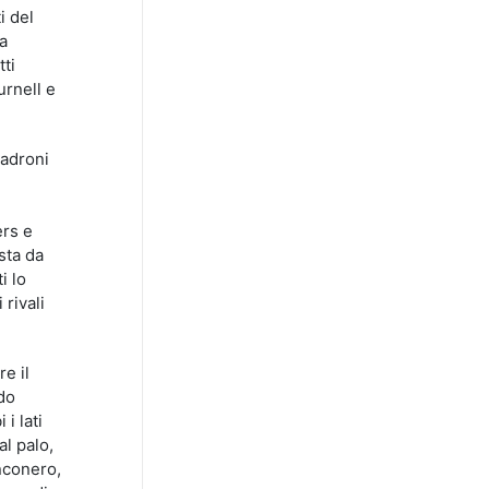
i del
la
tti
urnell e
padroni
ers e
sta da
i lo
 rivali
e il
ndo
i lati
al palo,
anconero,