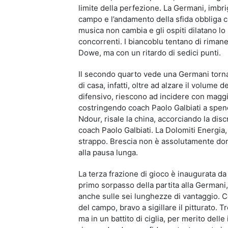
limite della perfezione. La Germani, imbrigl
campo e l’andamento della sfida obbliga coa
musica non cambia e gli ospiti dilatano lo 
concorrenti. I biancoblu tentano di rimanere
Dowe, ma con un ritardo di sedici punti.
Il secondo quarto vede una Germani tornar
di casa, infatti, oltre ad alzare il volume 
difensivo, riescono ad incidere con maggio
costringendo coach Paolo Galbiati a spend
Ndour, risale la china, accorciando la di
coach Paolo Galbiati. La Dolomiti Energia,
strappo. Brescia non è assolutamente doma e
alla pausa lunga.
La terza frazione di gioco è inaugurata da 
primo sorpasso della partita alla Germani,
anche sulle sei lunghezze di vantaggio. Co
del campo, bravo a sigillare il pitturato.
ma in un battito di ciglia, per merito delle