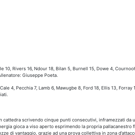
idi
alle 10, Rivers 16, Ndour 18, Bilan 5, Burnell 15, Dowe 4, Cournoo
 Allenatore: Giuseppe Poeta.
Cale 4, Pecchia 7, Lamb 6, Mawugbe 8, Ford 18, Ellis 13, Forray 
ati.
in cattedra scrivendo cinque punti consecutivi, inframezzati da 
nergia gioca a viso aperto esprimendo la propria pallacanestro f
zze di vantaggio, grazie ad una prova collettiva in zona d’attacc