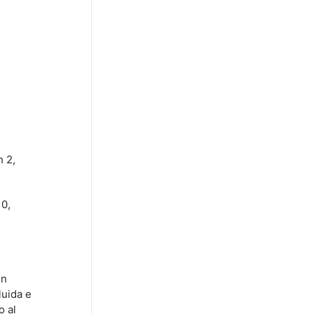
h 2,
10,
un
luida e
o al