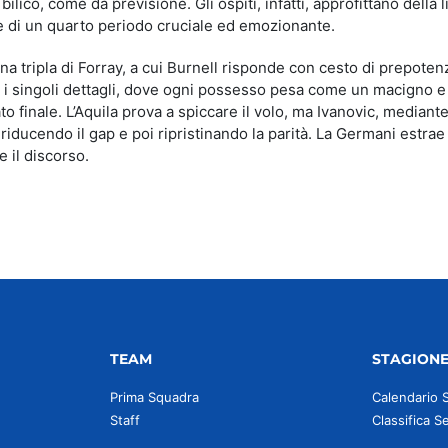
ico, come da previsione. Gli ospiti, infatti, approfittano della l
ne di un quarto periodo cruciale ed emozionante.
 una tripla di Forray, a cui Burnell risponde con cesto di prepoten
ra i singoli dettagli, dove ogni possesso pesa come un macigno 
ato finale. L’Aquila prova a spiccare il volo, ma Ivanovic, mediant
ma riducendo il gap e poi ripristinando la parità. La Germani estrae 
e il discorso.
TEAM
STAGION
Prima Squadra
Calendario 
Staff
Classifica S