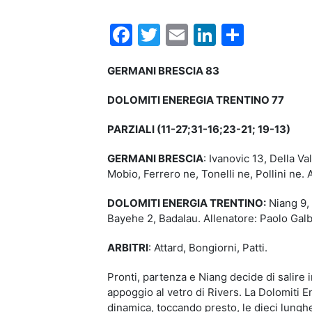
Facebook
Twitter
Email
LinkedIn
Condiv
GERMANI BRESCIA 83
DOLOMITI ENEREGIA TRENTINO 77
PARZIALI (11-27;31-16;23-21; 19-13)
GERMANI BRESCIA
: Ivanovic 13, Della V
Mobio, Ferrero ne, Tonelli ne, Pollini ne.
DOLOMITI ENERGIA TRENTINO:
Niang 9, 
Bayehe 2, Badalau. Allenatore: Paolo Galbi
ARBITRI
: Attard, Bongiorni, Patti.
Pronti, partenza e Niang decide di salire 
appoggio al vetro di Rivers. La Dolomiti E
dinamica, toccando presto, le dieci lunghe