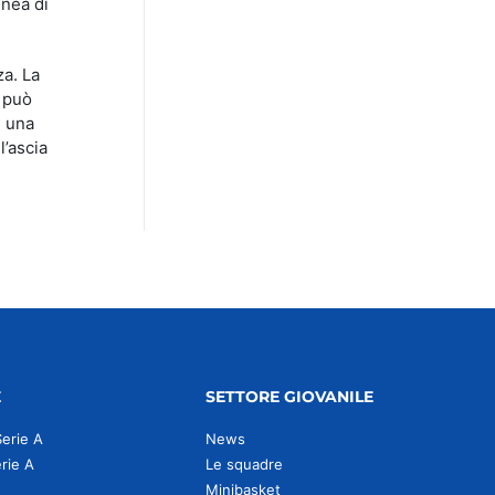
inea di
za. La
e può
e una
l’ascia
E
SETTORE GIOVANILE
Serie A
News
erie A
Le squadre
Minibasket