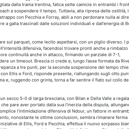
iata dalla trama trentina, fatica sette camicie in entrambi i front
ch a sospendere il tempo. Tuttavia, alla ripresa delle ostilità, 
strappo con Pecchia e Forray, abili a non perdonare nulla ai dire
 a galla trascinati dalle soluzioni individuali e dall’energia di B
e sul parquet, come lecito aspettarsi, con un piglio diverso. I 
dell’intensità difensiva, facendosi trovare pronti anche a rimbalzo
re continuità anche in attacco, firmando un parziale di 7-1,
ere un timeout. Brescia ci crede e, lungo l’asse formata da Riv
screpanza a tre punti, per la seconda sospensione del tempo chie
 con Ellis e Ford, risponde presente, riallungando sugli otto punt
, ruggendo con grinta, torna a far sentire il fiato sul collo dei
un secco 5-0 di targa bresciana, con Bilan e Della Valle a regalar
 che pare aver portato dalla sua l’inerzia della disputa, allunga
mplice l’intimidazione difensiva di Ndour, un fattore in entrambi 
 Trento, nonostante le ottime conclusioni, sembra rimanere ferma 
 iniziative di Ellis, Ford e Pecchia, effettua il nuovo sorpasso bi