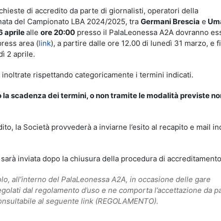
hieste di accredito da parte di giornalisti, operatori della
rnata del Campionato LBA 2024/2025, tra
Germani Brescia
e
Um
 aprile
alle
ore 20:00
presso il PalaLeonessa A2A dovranno es
press area (
link
), a partire dalle ore 12.00 di lunedì 31 marzo, e f
ì 2 aprile.
inoltrate rispettando categoricamente i termini indicati.
 la scadenza dei termini, o non tramite le modalità previste no
edito, la Società provvederà a inviarne l’esito al recapito e mail in
 sarà inviata dopo la chiusura della procedura di accreditamento
olo, all’interno del PalaLeonessa A2A, in occasione delle gare
golati dal regolamento d’uso e ne comporta l’accettazione da p
consultabile al seguente link
(REGOLAMENTO).