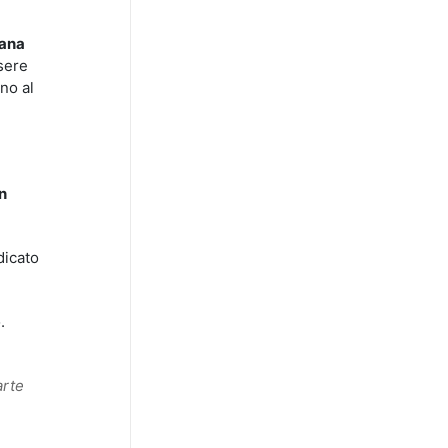
ana
sere
ino al
n
dicato
.
arte