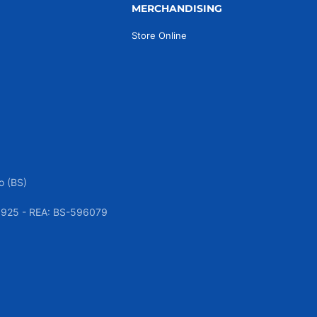
MERCHANDISING
Store Online
o (BS)
050925 - REA: BS-596079