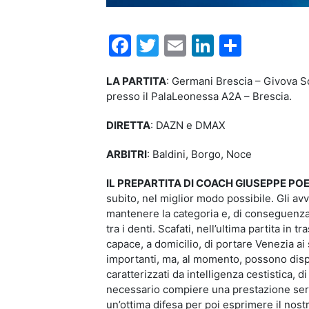
Facebook
Twitter
Email
LinkedIn
Condiv
LA PARTITA
: Germani Brescia – Givova Sc
presso il PalaLeonessa A2A – Brescia.
DIRETTA
: DAZN e DMAX
ARBITRI
: Baldini, Borgo, Noce
IL PREPARTITA DI COACH GIUSEPPE PO
subito, nel miglior modo possibile. Gli avv
mantenere la categoria e, di conseguenza,
tra i denti. Scafati, nell’ultima partita in t
capace, a domicilio, di portare Venezia a
importanti, ma, al momento, possono disp
caratterizzati da intelligenza cestistica, d
necessario compiere una prestazione seria
un’ottima difesa per poi esprimere il nost