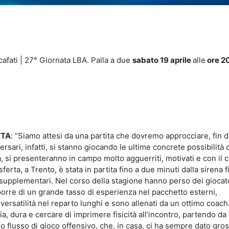
idi
afati | 27° Giornata LBA. Palla a due
sabato 19 aprile
alle
ore 2
ETA
: “Siamo attesi da una partita che dovremo approcciare, fin d
ersari, infatti, si stanno giocando le ultime concrete possibilità 
 si presenteranno in campo molto agguerriti, motivati e con il c
rasferta, a Trento, è stata in partita fino a due minuti dalla sirena f
i supplementari. Nel corso della stagione hanno perso dei giocat
orre di un grande tasso di esperienza nel pacchetto esterni,
i versatilità nel reparto lunghi e sono allenati da un ottimo coach
, dura e cercare di imprimere fisicità all’incontro, partendo da
ro flusso di gioco offensivo, che, in casa, ci ha sempre dato gro