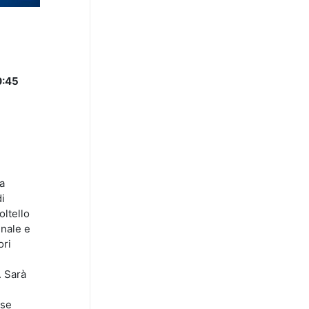
0:45
a
di
oltello
inale e
ori
. Sarà
sse