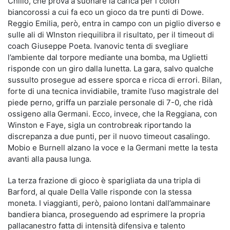
Chillo, che prova a suonare la carica per i colori
biancorossi a cui fa eco un gioco da tre punti di Dowe.
Reggio Emilia, però, entra in campo con un piglio diverso e
sulle ali di WInston riequilibra il risultato, per il timeout di
coach Giuseppe Poeta. Ivanovic tenta di svegliare
l’ambiente dal torpore mediante una bomba, ma Uglietti
risponde con un giro dalla lunetta. La gara, salvo qualche
sussulto prosegue ad essere sporca e ricca di errori. Bilan,
forte di una tecnica invidiabile, tramite l’uso magistrale del
piede perno, griffa un parziale personale di 7-0, che ridà
ossigeno alla Germani. Ecco, invece, che la Reggiana, con
Winston e Faye, sigla un controbreak riportando la
discrepanza a due punti, per il nuovo timeout casalingo.
Mobio e Burnell alzano la voce e la Germani mette la testa
avanti alla pausa lunga.
La terza frazione di gioco è sparigliata da una tripla di
Barford, al quale Della Valle risponde con la stessa
moneta. I viaggianti, però, paiono lontani dall’ammainare
bandiera bianca, proseguendo ad esprimere la propria
pallacanestro fatta di intensità difensiva e talento