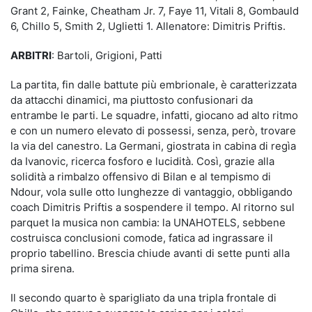
Grant 2, Fainke, Cheatham Jr. 7, Faye 11, Vitali 8, Gombauld
6, Chillo 5, Smith 2, Uglietti 1. Allenatore: Dimitris Priftis.
ARBITRI
: Bartoli, Grigioni, Patti
La partita, fin dalle battute più embrionale, è caratterizzata
da attacchi dinamici, ma piuttosto confusionari da
entrambe le parti. Le squadre, infatti, giocano ad alto ritmo
e con un numero elevato di possessi, senza, però, trovare
la via del canestro. La Germani, giostrata in cabina di regìa
da Ivanovic, ricerca fosforo e lucidità. Così, grazie alla
solidità a rimbalzo offensivo di Bilan e al tempismo di
Ndour, vola sulle otto lunghezze di vantaggio, obbligando
coach Dimitris Priftis a sospendere il tempo. Al ritorno sul
parquet la musica non cambia: la UNAHOTELS, sebbene
costruisca conclusioni comode, fatica ad ingrassare il
proprio tabellino. Brescia chiude avanti di sette punti alla
prima sirena.
Il secondo quarto è sparigliato da una tripla frontale di