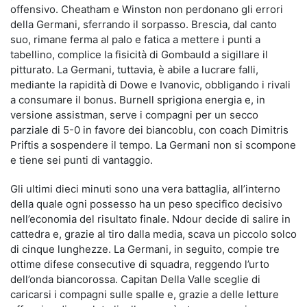
offensivo. Cheatham e Winston non perdonano gli errori
della Germani, sferrando il sorpasso. Brescia, dal canto
suo, rimane ferma al palo e fatica a mettere i punti a
tabellino, complice la fisicità di Gombauld a sigillare il
pitturato. La Germani, tuttavia, è abile a lucrare falli,
mediante la rapidità di Dowe e Ivanovic, obbligando i rivali
a consumare il bonus. Burnell sprigiona energia e, in
versione assistman, serve i compagni per un secco
parziale di 5-0 in favore dei biancoblu, con coach Dimitris
Priftis a sospendere il tempo. La Germani non si scompone
e tiene sei punti di vantaggio.
Gli ultimi dieci minuti sono una vera battaglia, all’interno
della quale ogni possesso ha un peso specifico decisivo
nell’economia del risultato finale. Ndour decide di salire in
cattedra e, grazie al tiro dalla media, scava un piccolo solco
di cinque lunghezze. La Germani, in seguito, compie tre
ottime difese consecutive di squadra, reggendo l’urto
dell’onda biancorossa. Capitan Della Valle sceglie di
caricarsi i compagni sulle spalle e, grazie a delle letture