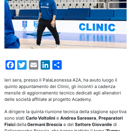
Facebook
Twitter
Email
LinkedIn
Condividi
Ieri sera, presso il PalaLeonessa A2A, ha avuto luogo il
quinto appuntamento dei Clinic, gli incontri a cadenza
mensile di aggiornamento tecnico dedicati agli allenatori
delle società affiliate al progetto Academy.
A dirigere la quinta riunione tecnica della stagione sportiva
sono stati
Carlo Voltolini
e
Andrea Saresera
,
Preparatori
Fisici
della
Germani Brescia
e del
Settore Giovanile
di
Pallacanestro Brescia, che hanno trattato il tema
“​​Funny