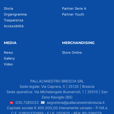
Storia
Partner Serie A
Organigramma
Partner Youth
Trasparenza
Accessibilità
MEDIA
MERCHANDISING
News
Store Online
Gallery
Video
PALLACANESTRO BRESCIA SRL
Sede legale: Via Caprera, 5 | 25125 | Brescia
Sede operativa: Via Michelangelo Buonarroti, 1 | 25010 | San
Zeno Naviglio (BS)
030.7285023
segreteria@pallacanestrobrescia.it
Capitale sociale € 400.000,00 interamente versato - P.IVA e
C.F. 02800370989 - F.I.P. 050925 - REA: BS-596079