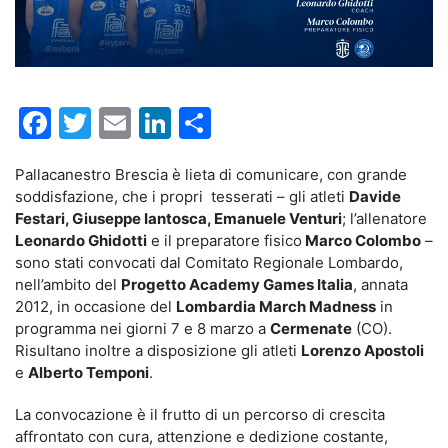
Facebook
Twitter
Email
LinkedIn
Condividi
Pallacanestro Brescia è lieta di comunicare, con grande
soddisfazione, che i propri tesserati – gli atleti
Davide
Festari, Giuseppe Iantosca, Emanuele Venturi
; l’allenatore
Leonardo Ghidotti
e il preparatore fisico
Marco Colombo
–
sono stati convocati dal Comitato Regionale Lombardo,
nell’ambito del
Progetto Academy Games Italia
, annata
2012, in occasione del
Lombardia March Madness
in
programma nei giorni 7 e 8 marzo a
Cermenate
(CO).
Risultano inoltre a disposizione gli atleti
Lorenzo Apostoli
e
Alberto Temponi
.
La convocazione è il frutto di un percorso di crescita
affrontato con cura, attenzione e dedizione costante,