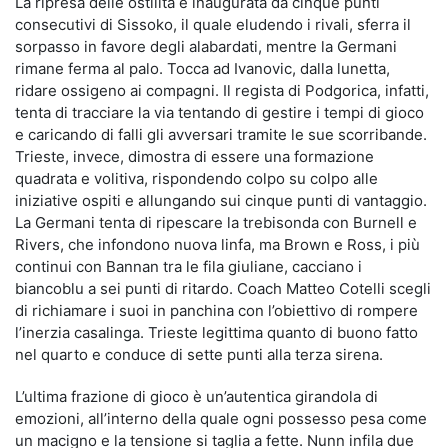
La ripresa delle ostilità è inaugurata da cinque punti
consecutivi di Sissoko, il quale eludendo i rivali, sferra il
sorpasso in favore degli alabardati, mentre la Germani
rimane ferma al palo. Tocca ad Ivanovic, dalla lunetta,
ridare ossigeno ai compagni. Il regista di Podgorica, infatti,
tenta di tracciare la via tentando di gestire i tempi di gioco
e caricando di falli gli avversari tramite le sue scorribande.
Trieste, invece, dimostra di essere una formazione
quadrata e volitiva, rispondendo colpo su colpo alle
iniziative ospiti e allungando sui cinque punti di vantaggio.
La Germani tenta di ripescare la trebisonda con Burnell e
Rivers, che infondono nuova linfa, ma Brown e Ross, i più
continui con Bannan tra le fila giuliane, cacciano i
biancoblu a sei punti di ritardo. Coach Matteo Cotelli scegli
di richiamare i suoi in panchina con l’obiettivo di rompere
l’inerzia casalinga. Trieste legittima quanto di buono fatto
nel quarto e conduce di sette punti alla terza sirena.
L’ultima frazione di gioco è un’autentica girandola di
emozioni, all’interno della quale ogni possesso pesa come
un macigno e la tensione si taglia a fette. Nunn infila due