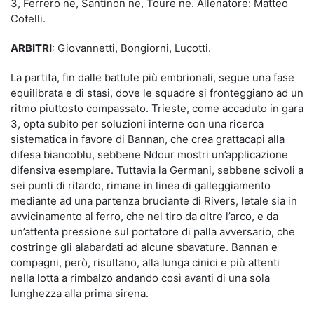
3, Ferrero ne, Santinon ne, Toure ne. Allenatore: Matteo
Cotelli.
ARBITRI
: Giovannetti, Bongiorni, Lucotti.
La partita, fin dalle battute più embrionali, segue una fase
equilibrata e di stasi, dove le squadre si fronteggiano ad un
ritmo piuttosto compassato. Trieste, come accaduto in gara
3, opta subito per soluzioni interne con una ricerca
sistematica in favore di Bannan, che crea grattacapi alla
difesa biancoblu, sebbene Ndour mostri un’applicazione
difensiva esemplare. Tuttavia la Germani, sebbene scivoli a
sei punti di ritardo, rimane in linea di galleggiamento
mediante ad una partenza bruciante di Rivers, letale sia in
avvicinamento al ferro, che nel tiro da oltre l’arco, e da
un’attenta pressione sul portatore di palla avversario, che
costringe gli alabardati ad alcune sbavature. Bannan e
compagni, però, risultano, alla lunga cinici e più attenti
nella lotta a rimbalzo andando così avanti di una sola
lunghezza alla prima sirena.