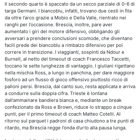
Il secondo quarto è spaccato da un secco parziale di 0-6 di
targa Germani. I biancoblu, infatti, trovano due cesti in fila
da oltre l’arco grazie a Mobio e Della Valle, rientrato nei
ranghi per l’occasione. Brescia, inoltre, pare aver
aumentato i giri del motore difensivo, obbligando gli
avversari a prendere conclusioni scomode, che diventano
facili prede dei biancoblu a rimbalzo difensivo per poi
correre in transizione. I viaggianti, sospinti da Ndour e
Burnell, al netto del timeout di coach Francesco Taccetti,
toccano le sette lunghezze di vantaggio. I giuliani rigettano
nella mischia Ross, a lungo in panchina, per dare maggiore
fosforo ad un flusso di gioco offensivo piuttosto ricco di
palloni persi. Brescia, dal canto suo, resta applicata e arriva
a condurre sulla doppia cifra. Trieste è lontana
dall’ammainare bandiera bianca e, mediante un break
confezionato da Ross e Brown, riduce lo strappo a cinque
punti, per il primo timeout di coach Matteo Cotelli. Al
ritorno sul parquet i padroni di casa chiudono a tre punti di
ritardo, ma Brescia regge l’onda d’urto alla pausa lunga.