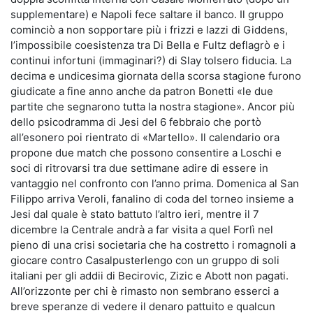
supplementare) e Napoli fece saltare il banco. Il gruppo
cominciò a non sopportare più i frizzi e lazzi di Giddens,
l’impossibile coesistenza tra Di Bella e Fultz deflagrò e i
continui infortuni (immaginari?) di Slay tolsero fiducia. La
decima e undicesima giornata della scorsa stagione furono
giudicate a fine anno anche da patron Bonetti «le due
partite che segnarono tutta la nostra stagione». Ancor più
dello psicodramma di Jesi del 6 febbraio che portò
all’esonero poi rientrato di «Martello». Il calendario ora
propone due match che possono consentire a Loschi e
soci di ritrovarsi tra due settimane adire di essere in
vantaggio nel confronto con l’anno prima. Domenica al San
Filippo arriva Veroli, fanalino di coda del torneo insieme a
Jesi dal quale è stato battuto l’altro ieri, mentre il 7
dicembre la Centrale andrà a far visita a quel Forlì nel
pieno di una crisi societaria che ha costretto i romagnoli a
giocare contro Casalpusterlengo con un gruppo di soli
italiani per gli addii di Becirovic, Zizic e Abott non pagati.
All’orizzonte per chi è rimasto non sembrano esserci a
breve speranze di vedere il denaro pattuito e qualcun