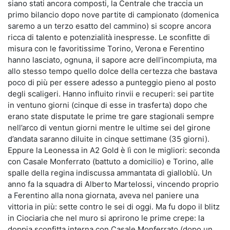
siano stati ancora composti, la Centrale che traccia un
primo bilancio dopo nove partite di campionato (domenica
saremo a un terzo esatto del cammino) si scopre ancora
ricca di talento e potenzialità inespresse. Le sconfitte di
misura con le favoritissime Torino, Verona e Ferentino
hanno lasciato, ognuna, il sapore acre dell’incompiuta, ma
allo stesso tempo quello dolce della certezza che bastava
poco di più per essere adesso a punteggio pieno al posto
degli scaligeri. Hanno influito rinvii e recuperi: sei partite
in ventuno giorni (cinque di esse in trasferta) dopo che
erano state disputate le prime tre gare stagionali sempre
nell’arco di ventun giorni mentre le ultime sei del girone
d’andata saranno diluite in cinque settimane (35 giorni).
Eppure la Leonessa in A2 Gold è lì con le migliori: seconda
con Casale Monferrato (battuto a domicilio) e Torino, alle
spalle della regina indiscussa ammantata di gialloblù. Un
anno fa la squadra di Alberto Martelossi, vincendo proprio
a Ferentino alla nona giornata, aveva nel paniere una
vittoria in più: sette contro le sei di oggi. Ma fu dopo il blitz
in Ciociaria che nel muro si aprirono le prime crepe: la
doppia sconfitta interna con Casale Monferrato (dopo un