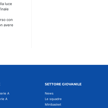
lla luce
finale
erso con
Non avere
E
SETTORE GIOVANILE
Serie A
News
erie A
Le squadre
Minibasket