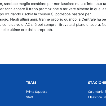
n, sarebbe meglio cambiare per non lasciare nulla d’intentato (a
per acchiappare il treno promozione o arrivare almeno in quella 
(Capo d’Orlando rischia la chiusura), potrebbe bastare per
gio. Negli ultimi anni, tranne proprio quando la Centrale ha p
to conclusivo di A2 si è poi sempre ritrovata al piano di sopra. 
 nelle ultime ore dalla proprietà.
TEAM
STAGION
Prima Squadra
Calendario 
Staff
Classifica S