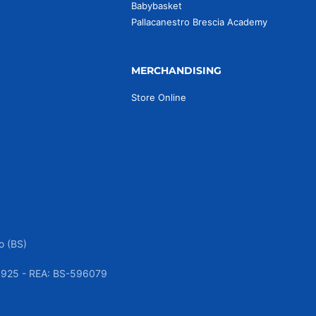
Babybasket
Pallacanestro Brescia Academy
MERCHANDISING
Store Online
o (BS)
050925 - REA: BS-596079