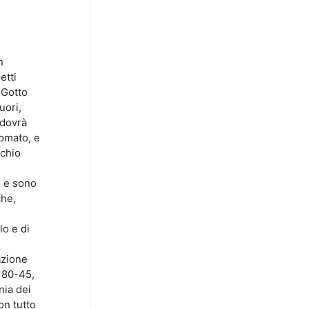
n
etti
 Gotto
uori,
 dovrà
nomato, e
schio
o e sono
che,
lo e di
azione
r 80-45,
nia dei
on tutto