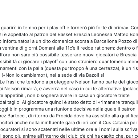
idi
guarirò in tempo per i play off e tornerò più forte di prima». Co
i è appellato al patron del Basket Brescia Leonessa Matteo Bon
o infortunatosi a un dito domenica scorsa a Barcellona Pozzo di
ventina di giorni.Domani alle 11c’è il redde rationem: dentro o f
l’ora non sarà più possibile tesserare nuovi giocatori e Brescia
possibilità di giocare i playoff con uno straniero quantomeno me
enamenti con la palla (questa purtroppo è una certezza), è un ri
ta («Non lo cambiamo»), nella sede di via Bazoli si
 Le frasi che tendono a proteggere Nelson fanno parte del gioc
i Nelson rimarrà, e avverrà nel caso in cui le alternative (polac
 appetibili, non bisognerà avere in casa un giocatore triste
l taglio. Al giocatore quindi è stato detto di «rimanere tranquil
oggi è in programma una riunione decisiva nella quale il patron
z Bartocci, di ritorno da Procida dove ha assistito alla qualific
vincitori anche nella ininfluente gara di ieri con il Cus Catania pe
ocuratori si sono scatenati nelle ultime ore e i nomi sulla scriva
i sono più anime all’interno del club: c’è chi ha capito che, pur c