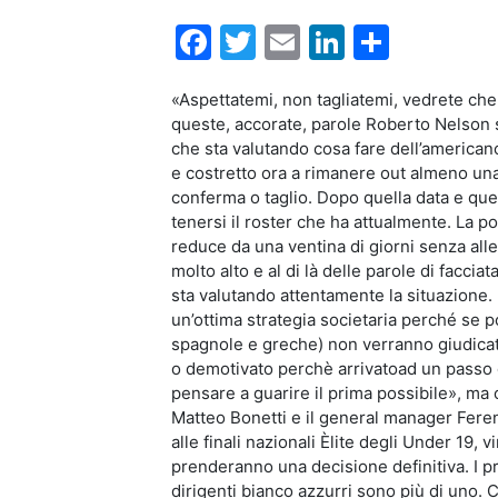
Facebook
Twitter
Email
LinkedIn
Condiv
«Aspettatemi, non tagliatemi, vedrete che 
queste, accorate, parole Roberto Nelson s
che sta valutando cosa fare dell’american
e costretto ora a rimanere out almeno una 
conferma o taglio. Dopo quella data e quel
tenersi il roster che ha attualmente. La 
reduce da una ventina di giorni senza all
molto alto e al di là delle parole di faccia
sta valutando attentamente la situazione.
un’ottima strategia societaria perché se po
spagnole e greche) non verranno giudicate
o demotivato perchè arrivatoad un passo da
pensare a guarire il prima possibile», ma 
Matteo Bonetti e il general manager Ferenc
alle finali nazionali Èlite degli Under 19, 
prenderanno una decisione definitiva. I pr
dirigenti bianco azzurri sono più di uno. C