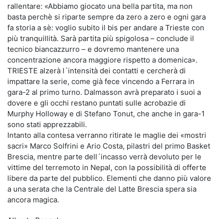
rallentare: «Abbiamo giocato una bella partita, ma non
basta perchè si riparte sempre da zero a zero e ogni gara
fa storia a sè: voglio subito il bis per andare a Trieste con
più tranquillità. Sarà partita più spigolosa – conclude il
tecnico biancazzurro – e dovremo mantenere una
concentrazione ancora maggiore rispetto a domenica».
TRIESTE alzerà l´intensità dei contatti e cercherà di
impattare la serie, come già fece vincendo a Ferrara in
gara-2 al primo turno. Dalmasson avrà preparato i suoi a
dovere e gli occhi restano puntati sulle acrobazie di
Murphy Holloway e di Stefano Tonut, che anche in gara-1
sono stati apprezzabili.
Intanto alla contesa verranno ritirate le maglie dei «mostri
sacri» Marco Solfrini e Ario Costa, pilastri del primo Basket
Brescia, mentre parte dell´incasso verrà devoluto per le
vittime del terremoto in Nepal, con la possibilità di offerte
libere da parte del pubblico. Elementi che danno più valore
a una serata che la Centrale del Latte Brescia spera sia
ancora magica.