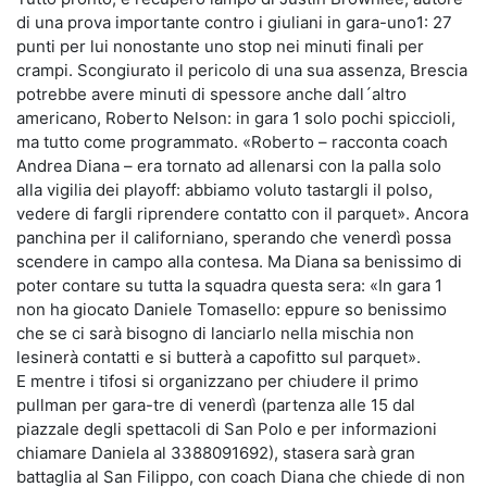
di una prova importante contro i giuliani in gara-uno1: 27
punti per lui nonostante uno stop nei minuti finali per
crampi. Scongiurato il pericolo di una sua assenza, Brescia
potrebbe avere minuti di spessore anche dall´altro
americano, Roberto Nelson: in gara 1 solo pochi spiccioli,
ma tutto come programmato. «Roberto – racconta coach
Andrea Diana – era tornato ad allenarsi con la palla solo
alla vigilia dei playoff: abbiamo voluto tastargli il polso,
vedere di fargli riprendere contatto con il parquet». Ancora
panchina per il californiano, sperando che venerdì possa
scendere in campo alla contesa. Ma Diana sa benissimo di
poter contare su tutta la squadra questa sera: «In gara 1
non ha giocato Daniele Tomasello: eppure so benissimo
che se ci sarà bisogno di lanciarlo nella mischia non
lesinerà contatti e si butterà a capofitto sul parquet».
E mentre i tifosi si organizzano per chiudere il primo
pullman per gara-tre di venerdì (partenza alle 15 dal
piazzale degli spettacoli di San Polo e per informazioni
chiamare Daniela al 3388091692), stasera sarà gran
battaglia al San Filippo, con coach Diana che chiede di non