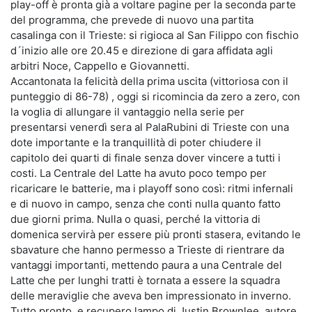
play-off è pronta già a voltare pagine per la seconda parte
del programma, che prevede di nuovo una partita
casalinga con il Trieste: si rigioca al San Filippo con fischio
d´inizio alle ore 20.45 e direzione di gara affidata agli
arbitri Noce, Cappello e Giovannetti.
Accantonata la felicità della prima uscita (vittoriosa con il
punteggio di 86-78) , oggi si ricomincia da zero a zero, con
la voglia di allungare il vantaggio nella serie per
presentarsi venerdì sera al PalaRubini di Trieste con una
dote importante e la tranquillità di poter chiudere il
capitolo dei quarti di finale senza dover vincere a tutti i
costi. La Centrale del Latte ha avuto poco tempo per
ricaricare le batterie, ma i playoff sono così: ritmi infernali
e di nuovo in campo, senza che conti nulla quanto fatto
due giorni prima. Nulla o quasi, perché la vittoria di
domenica servirà per essere più pronti stasera, evitando le
sbavature che hanno permesso a Trieste di rientrare da
vantaggi importanti, mettendo paura a una Centrale del
Latte che per lunghi tratti è tornata a essere la squadra
delle meraviglie che aveva ben impressionato in inverno.
Tutto pronto, e recupero lampo di Justin Brownlee, autore