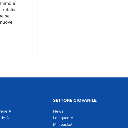
Giammò e
 relativi
he se
i nuove
E
SETTORE GIOVANILE
Serie A
News
erie A
Le squadre
Minibasket