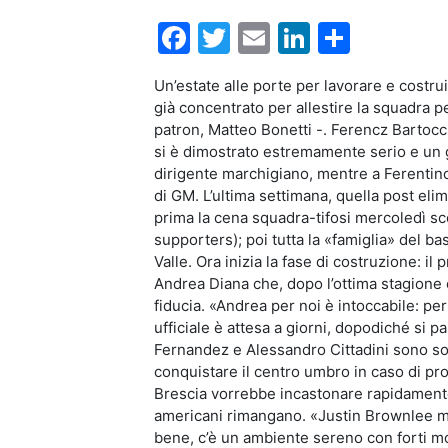
Facebook
Twitter
Email
LinkedIn
Condiv
Un’estate alle porte per lavorare e costru
già concentrato per allestire la squadra p
patron, Matteo Bonetti -. Ferencz Bartocc
si è dimostrato estremamente serio e un 
dirigente marchigiano, mentre a Ferentin
di GM. L’ultima settimana, quella post elim
prima la cena squadra-tifosi mercoledì sco
supporters); poi tutta la «famiglia» del bask
Valle. Ora inizia la fase di costruzione: i
Andrea Diana che, dopo l’ottima stagione 
fiducia. «Andrea per noi è intoccabile: per
ufficiale è attesa a giorni, dopodiché si p
Fernandez e Alessandro Cittadini sono sot
conquistare il centro umbro in caso di pr
Brescia vorrebbe incastonare rapidamente. 
americani rimangano. «Justin Brownlee mi 
bene, c’è un ambiente sereno con forti mo