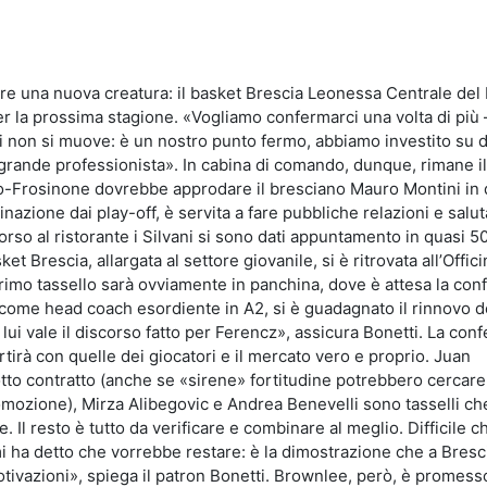
idi
ire una nuova creatura: il basket Brescia Leonessa Centrale del 
er la prossima stagione. «Vogliamo confermarci una volta di più –
i non si muove: è un nostro punto fermo, abbiamo investito su di
grande professionista». In cabina di comando, dunque, rimane il
o-Frosinone dovrebbe approdare il bresciano Mauro Montini in 
inazione dai play-off, è servita a fare pubbliche relazioni e salut
rso al ristorante i Silvani si sono dati appuntamento in quasi 5
et Brescia, allargata al settore giovanile, si è ritrovata all’Offici
l primo tassello sarà ovviamente in panchina, dove è attesa la con
come head coach esordiente in A2, si è guadagnato il rinnovo d
 lui vale il discorso fatto per Ferencz», assicura Bonetti. La con
artirà con quelle dei giocatori e il mercato vero e proprio. Juan
to contratto (anche se «sirene» fortitudine potrebbero cercare
omozione), Mirza Alibegovic e Andrea Benevelli sono tasselli ch
Il resto è tutto da verificare e combinare al meglio. Difficile ch
ha detto che vorrebbe restare: è la dimostrazione che a Bresci
tivazioni», spiega il patron Bonetti. Brownlee, però, è promes