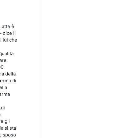
Latte è
 dice il
 lui che
qualità
are:
00
na della
ferma di
ella
ferma
 di
e
e gli
a si sta
so sposo