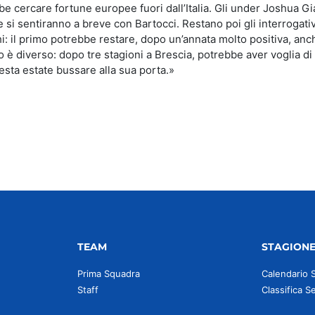
e cercare fortune europee fuori dall’Italia. Gli under Joshua 
si sentiranno a breve con Bartocci. Restano poi gli interrogativi
: il primo potrebbe restare, dopo un’annata molto positiva, anc
o è diverso: dopo tre stagioni a Brescia, potrebbe aver voglia d
esta estate bussare alla sua porta.»
TEAM
STAGION
Prima Squadra
Calendario 
Staff
Classifica S