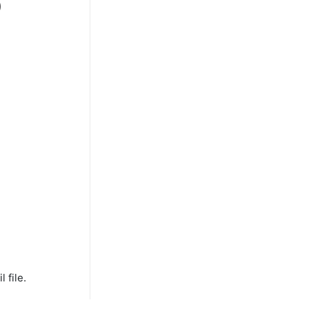
O
 file.