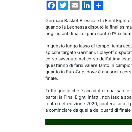
Facebook
Twitter
Email
LinkedIn
Condiv
Germani Basket Brescia e la Final Eight di
quando la Leonessa disputò la finalissim
negli istanti finali di gara contro l’Auxiliu
In questo lungo lasso di tempo, tanta acq
spicchi targato Germani. I playoff disputat
corso avvenuto nel corso dell’ultima estate
quest’anno di farsi valere tanto in campi
quanto in EuroCup, dove è ancora in corsa 
finale.
Tutto quello che è accaduto in passato e 
parte: la Final Eight, infatti, non lascia sp
teatro dell’edizione 2020, conterà solo il 
a cominciare da quella dei quarti di fina