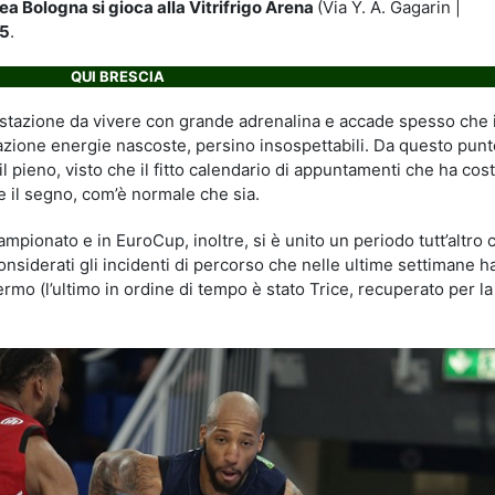
 Bologna si gioca alla Vitrifrigo Arena
(Via Y. A. Gagarin |
45
.
QUI BRESCIA
festazione da vivere con grande adrenalina e accade spesso che 
tazione energie nascoste, persino insospettabili. Da questo punt
l pieno, visto che il fitto calendario di appuntamenti che ha coste
e il segno, com’è normale che sia.
campionato e in EuroCup, inoltre, si è unito un periodo tutt’altro 
considerati gli incidenti di percorso che nelle ultime settimane 
ermo (l’ultimo in ordine di tempo è stato Trice, recuperato per la