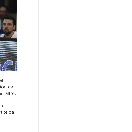
el
ori del
l’altro.
am
tite da