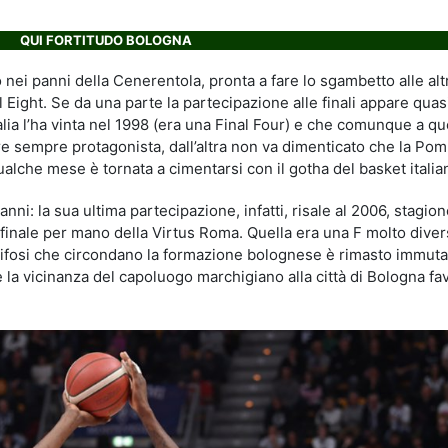
QUI FORTITUDO BOLOGNA
nei panni della Cenerentola, pronta a fare lo sgambetto alle alt
al Eight. Se da una parte la partecipazione alle finali appare quas
lia l’ha vinta nel 1998 (era una Final Four) e che comunque a q
re sempre protagonista, dall’altra non va dimenticato che la Po
che mese è tornata a cimentarsi con il gotha del basket italia
anni: la sua ultima partecipazione, infatti, risale al 2006, stagion
 finale per mano della Virtus Roma. Quella era una F molto diver
 tifosi che circondano la formazione bolognese è rimasto immuta
la vicinanza del capoluogo marchigiano alla città di Bologna fa