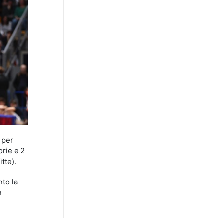
 per
orie e 2
tte).
nto la
n