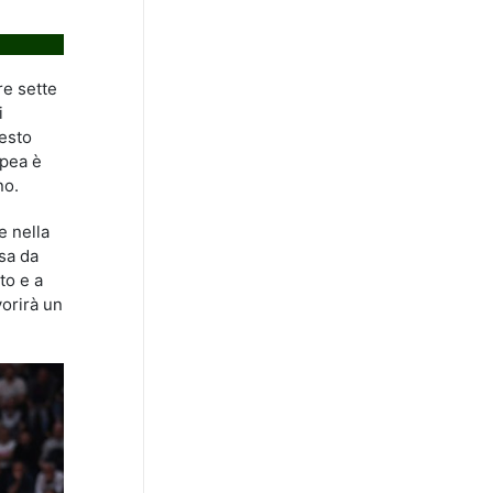
re sette
i
uesto
mpea è
no.
e nella
sa da
to e a
vorirà un