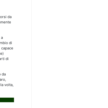
orsi da
damente
 a
ambio di
u, capace
te)
rti di
o da
aro,
la volta,