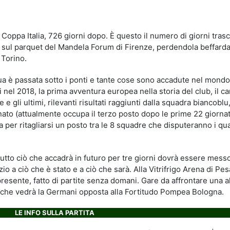
idi
 Coppa Italia, 726 giorni dopo. È questo il numero di giorni trasc
a sul parquet del Mandela Forum di Firenze, perdendola beffar
m Torino.
ua è passata sotto i ponti e tante cose sono accadute nel mondo
i nel 2018, la prima avventura europea nella storia del club, il c
 e gli ultimi, rilevanti risultati raggiunti dalla squadra biancobl
onato (attualmente occupa il terzo posto dopo le prime 22 giorna
per ritagliarsi un posto tra le 8 squadre che disputeranno i qua
tutto ciò che accadrà in futuro per tre giorni dovrà essere mess
azio a ciò che è stato e a ciò che sarà. Alla Vitrifrigo Arena di Pes
presente, fatto di partite senza domani. Gare da affrontare una al
le che vedrà la Germani opposta alla Fortitudo Pompea Bologna.
LE INFO SULLA PARTITA