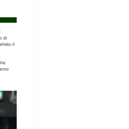
i
o di
llato il
che
hanno