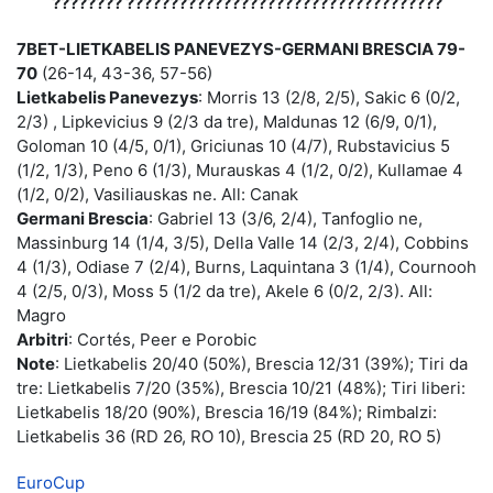
???????? ????????????????????????????????????
7BET-LIETKABELIS PANEVEZYS-GERMANI BRESCIA 79-
70
(26-14, 43-36, 57-56)
Lietkabelis Panevezys
: Morris 13 (2/8, 2/5), Sakic 6 (0/2,
2/3) , Lipkevicius 9 (2/3 da tre), Maldunas 12 (6/9, 0/1),
Goloman 10 (4/5, 0/1), Griciunas 10 (4/7), Rubstavicius 5
(1/2, 1/3), Peno 6 (1/3), Murauskas 4 (1/2, 0/2), Kullamae 4
(1/2, 0/2), Vasiliauskas ne. All: Canak
Germani Brescia
: Gabriel 13 (3/6, 2/4), Tanfoglio ne,
Massinburg 14 (1/4, 3/5), Della Valle 14 (2/3, 2/4), Cobbins
4 (1/3), Odiase 7 (2/4), Burns, Laquintana 3 (1/4), Cournooh
4 (2/5, 0/3), Moss 5 (1/2 da tre), Akele 6 (0/2, 2/3). All:
Magro
Arbitri
: Cortés, Peer e Porobic
Note
: Lietkabelis 20/40 (50%), Brescia 12/31 (39%); Tiri da
tre: Lietkabelis 7/20 (35%), Brescia 10/21 (48%); Tiri liberi:
Lietkabelis 18/20 (90%), Brescia 16/19 (84%); Rimbalzi:
Lietkabelis 36 (RD 26, RO 10), Brescia 25 (RD 20, RO 5)
EuroCup