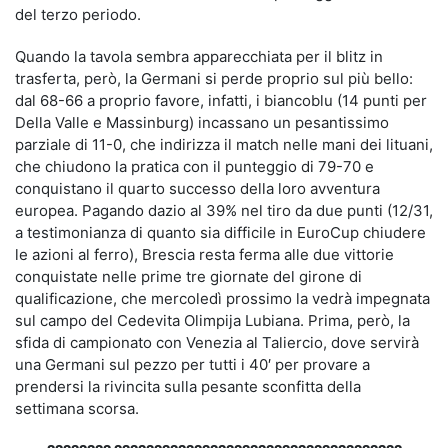
del terzo periodo.
Quando la tavola sembra apparecchiata per il blitz in
trasferta, però, la Germani si perde proprio sul più bello:
dal 68-66 a proprio favore, infatti, i biancoblu (14 punti per
Della Valle e Massinburg) incassano un pesantissimo
parziale di 11-0, che indirizza il match nelle mani dei lituani,
che chiudono la pratica con il punteggio di 79-70 e
conquistano il quarto successo della loro avventura
europea. Pagando dazio al 39% nel tiro da due punti (12/31,
a testimonianza di quanto sia difficile in EuroCup chiudere
le azioni al ferro), Brescia resta ferma alle due vittorie
conquistate nelle prime tre giornate del girone di
qualificazione, che mercoledì prossimo la vedrà impegnata
sul campo del Cedevita Olimpija Lubiana. Prima, però, la
sfida di campionato con Venezia al Taliercio, dove servirà
una Germani sul pezzo per tutti i 40′ per provare a
prendersi la rivincita sulla pesante sconfitta della
settimana scorsa.